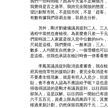
我們一些時間呢？因為今天還不足兩個月，
我覺得是言之過早。我持完全開放的態度，
望計劃幫市民，不是阻市民，不是「趕客」
有數有據我們容易去做，容易去分析。
另外，剛才劉健儀議員提到二人、三人
過程中當然也會檢視。為甚麼會只差一千元
們當時說二人家庭是按入息中位數的84%，
尺就是這樣。我們覺得，一般來說，三人、
數多，人均開支自然會少，一個雪櫃也可以
是這樣。但我也承諾在檢討時會一併看看整
李鳳英議員提到取消資產審查，我在較
府其他恆常性的援助計劃，要完全取消是有
不要產生怪現象，就是有些人入息少，但資
貼，會不會有人認為不應該給予呢？這也是
得值得談談的是剛才有議員提到，以往四區
卻加入，這是誤解。以往四區一開始已有資
六千五百元，資產上限為四萬四千元，其實
移過來新計劃，仍然保留四萬四千元，二人