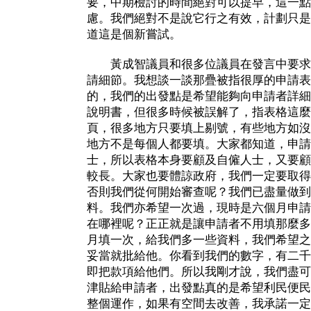
要，中期檢討的時間絕對可以提早，這一點
慮。我們絕對不是說它行之有效，計劃只是
道這是個新嘗試。
黃成智議員和很多位議員在發言中要求
請細節。我想談一談那疊被指很厚的申請表
的，我們的出發點是希望能夠向申請者詳細
說明書，但很多時候被誤解了，指表格這麼
頁，很多地方只要填上剔號，有些地方如沒
地方不是每個人都要填。大家都知道，申請
士，所以表格本身要顧及自僱人士，又要顧
較長。大家也要體諒政府，我們一定要取得
否則我們從何開始審查呢？我們已盡量做到
料。我們亦希望一次過，現時是六個月申請
在哪裡呢？正正就是讓申請者不用填那麼多
月填一次，給我們多一些資料，我們希望之
妥當就批給他。你看到我們的數字，有二千
即把款項給他們。所以我剛才說，我們盡可
津貼給申請者，出發點真的是希望利民便民
整個運作，如果有空間去改善，我承諾一定