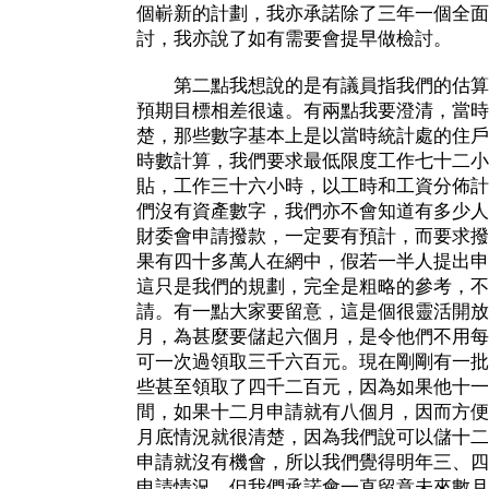
個嶄新的計劃，我亦承諾除了三年一個全面
討，我亦說了如有需要會提早做檢討。
第二點我想說的是有議員指我們的估算
預期目標相差很遠。有兩點我要澄清，當時
楚，那些數字基本上是以當時統計處的住戶
時數計算，我們要求最低限度工作七十二小
貼，工作三十六小時，以工時和工資分佈計
們沒有資產數字，我們亦不會知道有多少人
財委會申請撥款，一定要有預計，而要求撥
果有四十多萬人在網中，假若一半人提出申
這只是我們的規劃，完全是粗略的參考，不
請。有一點大家要留意，這是個很靈活開放
月，為甚麼要儲起六個月，是令他們不用每
可一次過領取三千六百元。現在剛剛有一批
些甚至領取了四千二百元，因為如果他十一
間，如果十二月申請就有八個月，因而方便
月底情況就很清楚，因為我們說可以儲十二
申請就沒有機會，所以我們覺得明年三、四
申請情況，但我們承諾會一直留意未來數月