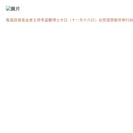
鳳凰慈善基金會主席李鋈麟博士今日（十一月十六日）在壁屋懲教所舉行