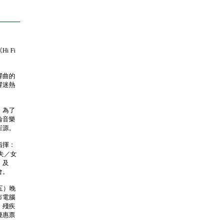
 Fi
響曲的
響迷熱
。為了
論音樂
崔源。
指揮：
夫／女
）及
會。
五）晚
市電腦
、殘疾
優惠票