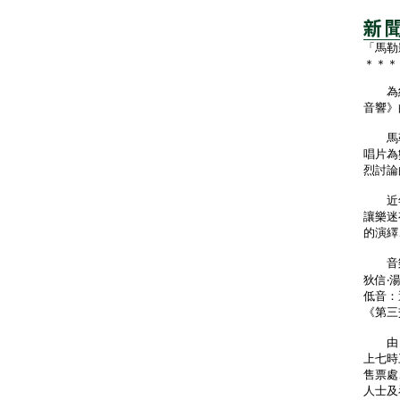
「馬勒
＊＊＊
為紀念
音響》
馬勒
唱片為
烈討論
近年
讓樂迷
的演繹
音樂
狄信‧
低音：
《第三
由《H
上七時
售票處
人士及