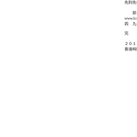
先到先
節目
www.l
四 九
完
２０１
香港時