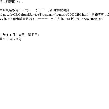
得，額滿即止）。
查詢請致電二二六八 七三二一，亦可瀏覽網頁
csd.gov.hk/CE/CulturalService/Programme/tc/music/000002b1.html；票務查
○○九；信用卡購票電話：二一一一 五九九九；網上訂票：www.urbtix.hk。
１年１１月１６日（星期三）
間１５時５３分