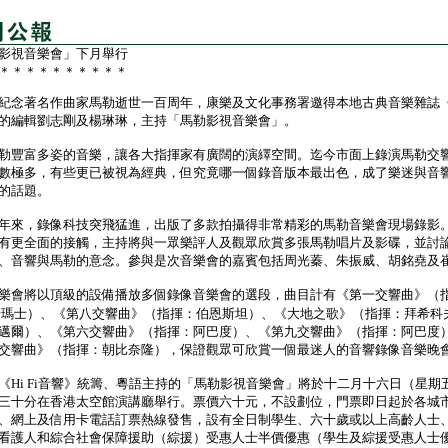
影視音樂會」下月舉行
＊＊＊＊＊＊＊＊＊＊
著名作曲家馬勒逝世一百周年，康樂及文化事務署邀得本地古典音樂雜誌《Hi
的編輯劉志剛及楊琳琳，主持「馬勒影視音樂會」。
豐富多姿的音樂，讓各大指揮家有廣闊的演繹空間。迄今市面上錄演馬勒交
數極多，有些更已被視為經典，但究竟哪一個錄音版本最出色，成了樂迷與音
的話題。
來，錄像科技突飛猛進，出版了多款拍攝得非常精彩的馬勒音樂會現場錄影
有更全面的接觸，主持將與一眾樂評人及觀眾欣賞多張馬勒唱片及影碟，並討
、音響與馬勒的意念。參與是次音樂會的嘉賓包括周光蓁、朱振威、胡銘堯及
會將以頂級的設備播放多個錄像音樂會的選段，曲目計有《第一交響曲》（
湯瑪士）、《第八交響曲》（指揮：伯恩斯坦）、《大地之歌》（指揮：拜希科
邁爾）、《第六交響曲》（指揮：阿巴度）、《第九交響曲》（指揮：阿巴度
交響曲》（指揮：朝比奈隆），保證觀眾可欣賞一個最迷人的音響錄像音樂晚
i Fi音響》統籌、粵語主持的「馬勒影視音樂會」將於十二月十六日（星期
三十分在香港太空館演講廳舉行。票價六十元，不設劃位，門票即日起於各城
、網上及信用卡電話訂票熱線發售，設有全日制學生、六十歲或以上高齡人士
看護人和綜合社會保障援助（綜援）受惠人士半價優惠（學生及綜援受惠人士