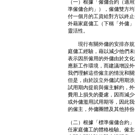
（一）根據「僱傭合約（適用
準僱傭合約」），僱傭雙方均
付一個月的工資給對方以終止
外藉家庭傭工（下稱「外傭」
靈活性。
現行有關外傭的安排亦規定
庭傭工經驗，藉以減少他們未
表示因所僱用的外傭由於文化
應新工作環境，而建議增設外
我們理解這些僱主的情況和關
但是，由於設立外傭試用期涉
試用期內提前與僱主解約，外
費用上損失的憂慮，因而減少
或外傭濫用試用期等，因此我
的僱主，外傭團體及其他持份
（二）根據「標準僱傭合約」
任家庭傭工的體格檢驗。僱主