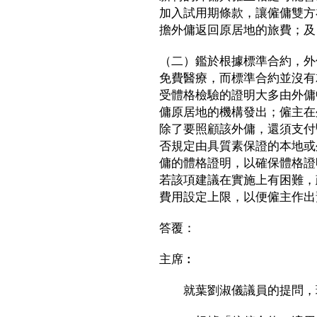
加入試用期條款，讓僱傭雙方
擔外傭返回原居地的旅費；及
（二）鑑於根據標準合約，外
免費醫療，而標準合約並沒有
受體格檢驗的證明大多由外傭
傭原居地的機構發出；僱主在
除了要照顧該外傭，還須支付
否規定由具質素保證的本地或
傭的體格證明，以確保體格證
若該項建議在實施上有困難，
費用設定上限，以便僱主作出
答覆：
主席︰
就葉劉淑儀議員的提問，