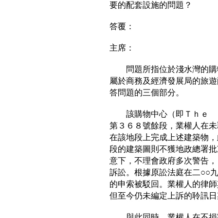
要的配套設施的問題？
答覆：
主席：
問題所指位於淺水灣的購物
屬於商務及經濟發展局的旅遊
答問題的三個部分。
該購物中心（即Ｔｈｅ Ｐ
第３６８號餘段，業權人在未
在該地段上完成上述建築物，
段的建築圖則不獲地政總署批
意下，不理會政府多次警告，
訴訟。根據原訟法庭在二○○
的申索被駁回。業權人的律師
但至今仍未編定上訴的聆訊日
與此同時，業權人在不損害