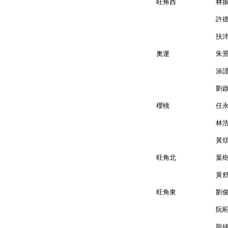
旺角西 
許德亮 
扶沛
奧運 朱
涂謹申 
劉啟
櫻桃 任
林浩
黃頌 
旺角北 
黃舒明 
旺角東 
阮昭
龍緯