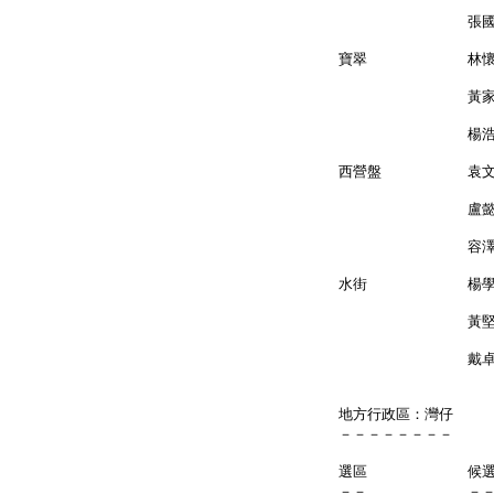
張國鈞 
寶翠 林懷
黃家
楊浩然
西營盤 
盧懿杏 
容澤
水街 楊學
黃堅成 
戴卓
地方行政區：灣仔
－－－－－－－－
選區 候
－－ －