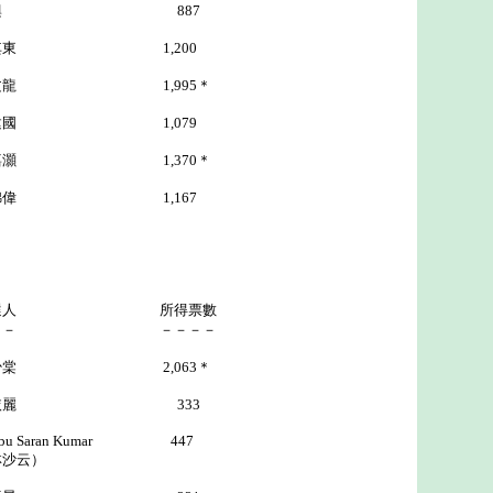
 887
 1,200
龍 1,995＊
 1,079
嘉灝 1,370＊
 1,167
選人 所得票數
－－ －－－－
少棠 2,063＊
麗 333
ran Kumar 447
沙云）