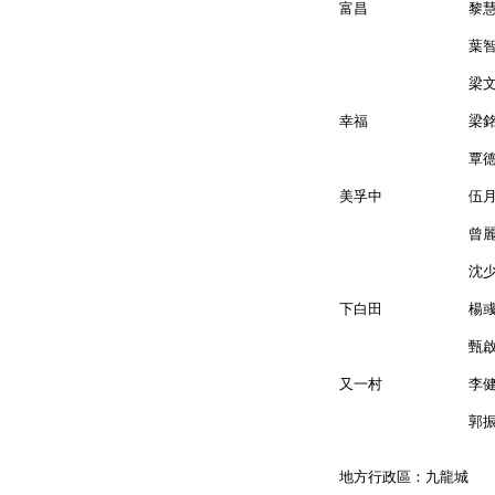
富昌 黎慧
葉智
梁文廣 
幸福 梁銘
覃德誠 
美孚中 
曾麗
沈少雄 
下白田 楊
甄啟榮 
又一村 
郭振華 
地方行政區：九龍城