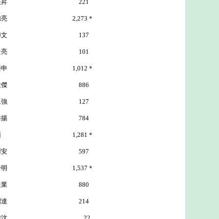
林振昇 221
2,273＊
文 137
景亮 101
1,012＊
傑 886
永強 127
揚 784
1,281＊
葉樹安 597
1,537＊
劉俊業 880
達 214
汶 22