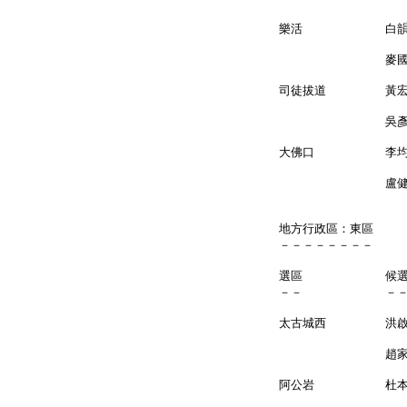
樂活 白韻琹 （
麥國
司徒拔道 黃
吳彥
大佛口 李
盧健
地方行政區：東區
－－－－－－－－
選區 候
－－ －
太古城西 
趙家賢 
阿公岩 杜