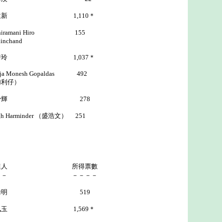
1,110＊
ramani Hiro 155
inchand
1,037＊
sh Gopaldas 492
利仔）
輝 278
inder （盛浩文） 251
選人 所得票數
－－ －－－－
麥偉明 519
1,569＊