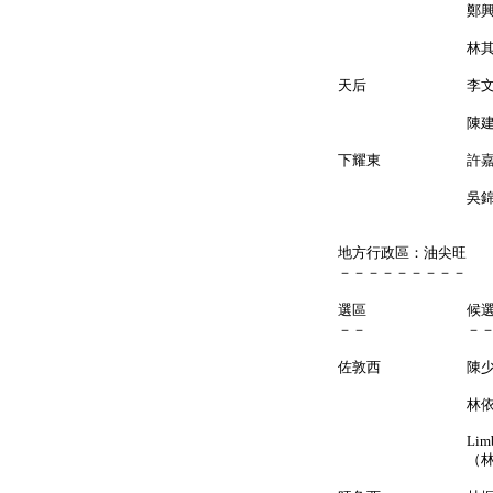
鄭興
林其東
天后 李文
陳建國
下耀東 許
吳錦偉
地方行政區：油尖旺
－－－－－－－－－
選區 候
－－ －
佐敦西 陳
林依
Limbu Sa
（林