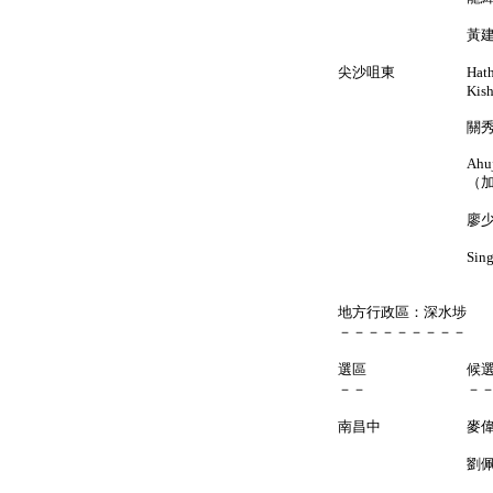
黃建新 
尖沙咀東 Hathi
Kish
關秀玲 
Ahuja Mone
（加
廖少
Singh Harm
地方行政區：深水埗
－－－－－－－－－
選區 候
－－ －
南昌中 
劉佩玉 