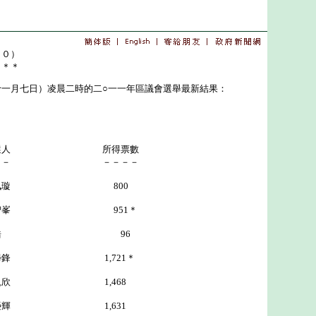
００）
＊＊＊
月七日）凌晨二時的二○一一年區議會選舉最新結果：
選人 所得票數
－－ －－－－
珮璇 800
 951＊
 96
鋒 1,721＊
 1,468
輝 1,631