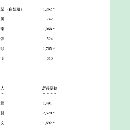
白姐姐） 1,262＊
風 742
宏泰 1,068＊
強 524
均頤 1,765＊
明 610
選人 所得票數
－－ －－－－
洪啟騰 1,491
2,529＊
本文 1,692＊