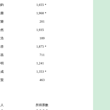
1,655＊
榮 1,968＊
樂 201
 1,935
袁文浩 189
1,875＊
昌 711
明 1,241
1,353＊
賢 463
選人 所得票數
－－ －－－－