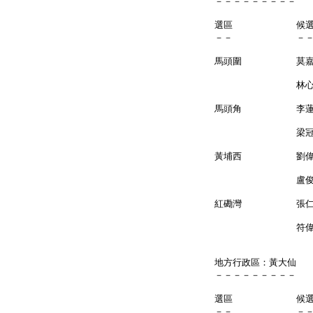
－－－－－－－－－
選區 候
－－ －
馬頭圍 莫
林心亷
馬頭角 李
梁冠華 （
黃埔西 劉
盧俊
紅磡灣 張
符偉
地方行政區：黃大仙
－－－－－－－－－
選區 候
－－ －