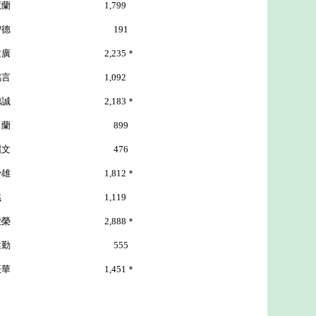
蘭 1,799
德 191
2,235＊
言 1,092
2,183＊
伍月蘭 899
文 476
1,812＊
彧 1,119
2,888＊
李健勤 555
1,451＊