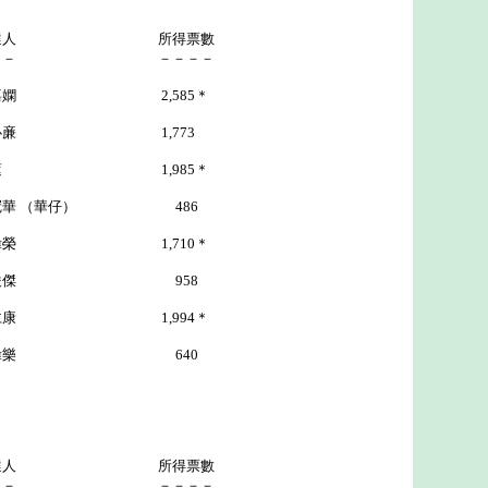
選人 所得票數
－－ －－－－
嘉嫻 2,585＊
 1,773
蓮 1,985＊
華仔） 486
偉榮 1,710＊
傑 958
仁康 1,994＊
樂 640
選人 所得票數
－－ －－－－