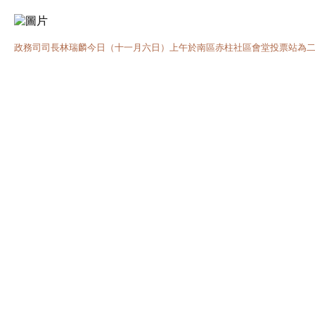
政務司司長林瑞麟今日（十一月六日）上午於南區赤柱社區會堂投票站為二