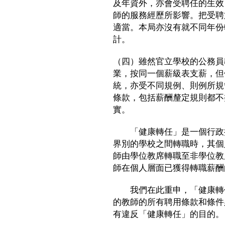
及年資外，亦會受聘任的生效
師的服務經歷所影響。把受聘
適當。本局亦沒有就不同年份
計。
（四）雖然官立學校的公務員
業，按同一個薪級表支薪，但
統，亦受不同規例、則例所規
條款，包括薪酬釐定規則都不
實。
「健康轉任」是一個行政措
界別的學校之間轉職時，其個
師由學位教席轉職至非學位教
師在個人層面已獲得轉職薪酬
我們在此重申，「健康轉任
的教師的所有聘用條款和條件
有違反「健康轉任」的目的。