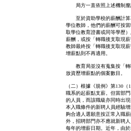
局方一直依照上述機制釐訂
至於資助學校的薪酬計算亦
學位教師，他們的薪酬可按當
取學位教育證書或同等學歷）
薪酬，或按「轉職後支取現薪
教師最終按「轉職後支取現薪
增薪點則不再適用。
教育局並沒有蒐集按「轉職
放資歷增薪點的個案數目。
（二）根據《規例》第130
職系的起薪點支薪。但當部門
的人員，而該職級亦同時出現
本入職條件的新聘人員經驗增
夠合適人選願意按正常入職薪
外，招聘部門亦不應就新聘人
每年的增薪日期。近年，由於