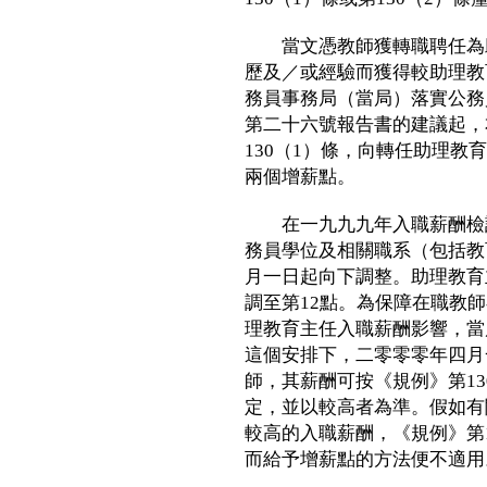
當文憑教師獲轉職聘任為助
歷及／或經驗而獲得較助理教
務員事務局（當局）落實公務
第二十六號報告書的建議起，
130（1）條，向轉任助理
兩個增薪點。
在一九九九年入職薪酬檢討
務員學位及相關職系（包括教
月一日起向下調整。助理教育
調至第12點。為保障在職教
理教育主任入職薪酬影響，當
這個安排下，二零零零年四月
師，其薪酬可按《規例》第1
定，並以較高者為準。假如有
較高的入職薪酬，《規例》第
而給予增薪點的方法便不適用