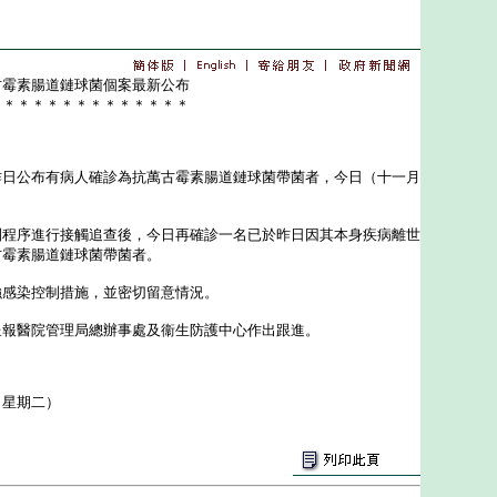
古霉素腸道鏈球菌個案最新公布
＊＊＊＊＊＊＊＊＊＊＊＊＊＊
：
公布有病人確診為抗萬古霉素腸道鏈球菌帶菌者，今日（十一月
：
序進行接觸追查後，今日再確診一名已於昨日因其本身疾病離世
古霉素腸道鏈球菌帶菌者。
染控制措施，並密切留意情況。
醫院管理局總辦事處及衞生防護中心作出跟進。
（星期二）