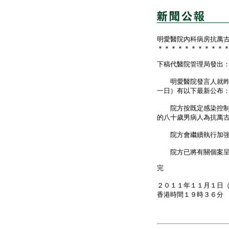
明愛醫院內科病房抗萬
＊＊＊＊＊＊＊＊＊＊
下稿代醫院管理局發出
明愛醫院發言人就昨日
一日）有以下最新公布
院方按既定感染控制程
的八十歲男病人為抗萬
院方會繼續執行加強感
院方已將有關個案呈報
完
２０１１年１１月１日
香港時間１９時３６分