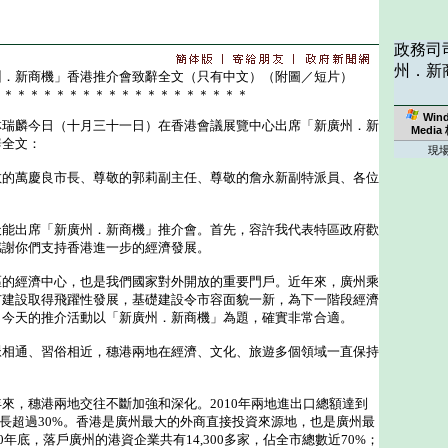
政務司
州．新
州．新商機」香港推介會致辭全文（只有中文）（附圖／短片）
＊＊＊＊＊＊＊＊＊＊＊＊＊＊＊＊＊＊＊＊
Win
麟今日（十月三十一日）在香港會議展覽中心出席「新廣州．新
Media
辭全文：
現
敬的萬慶良市長、尊敬的郭莉副主任、尊敬的詹永新副特派員、各位
出席「新廣州．新商機」推介會。首先，容許我代表特區政府歡
感謝你們支持香港進一步的經濟發展。
經濟中心，也是我們國家對外開放的重要門戶。近年來，廣州乘
市建設取得飛躍性發展，基礎建設令市容面貌一新，為下一階段經濟
。今天的推介活動以「新廣州．新商機」為題，確實非常合適。
通、習俗相近，穗港兩地在經濟、文化、旅遊多個領域一直保持
，穗港兩地交往不斷加強和深化。2010年兩地進出口總額達到
年增長超過30%。香港是廣州最大的外商直接投資來源地，也是廣州最
0年底，落戶廣州的港資企業共有14,300多家，佔全市總數近70%；