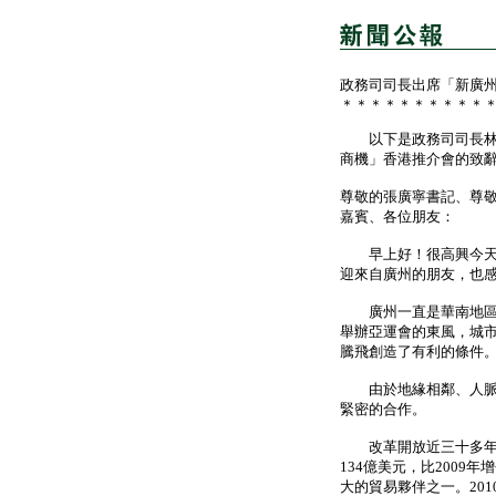
政務司司長出席「新廣
＊＊＊＊＊＊＊＊＊＊
以下是政務司司長林瑞
商機」香港推介會的致
尊敬的張廣寧書記、尊
嘉賓、各位朋友：
早上好！很高興今天能
迎來自廣州的朋友，也
廣州一直是華南地區的
舉辦亞運會的東風，城
騰飛創造了有利的條件
由於地緣相鄰、人脈相
緊密的合作。
改革開放近三十多年來
134億美元，比2009
大的貿易夥伴之一。201