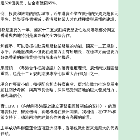
過520億美元，佔全市總額65%。
、投資和旅遊的熱點城市，近年港資企業在廣州的投資更趨多元
、零售、娛樂等多個領域，香港服務業人才也積極參與廣州的建設。
州都是重要的一年。國家十二五規劃綱要歷史性地將港澳部分獨立
持香港與內地特別是廣東省的全方位合作。
優勢，可以發揮推動廣州服務業發展的功能。國家十二五規劃，
和水平。內地服務業不但要在總量方面有所增長，在標準方面也要力
正好為香港的服務業提供前所未有的機遇。
豐碩，《粵港合作框架協議》的落實進度理想。廣州南沙新區發
個重點，也是十二五規劃港澳專章七個重大合作項目之一。
合作專責小組，積極配合和支持廣東省、廣州市致力推進發展南
我前往南沙考察，與萬市長會晤，深深感受到當地的巨大發展潛力，
家都充滿信心。
CEPA（《內地與香港關於建立更緊密經貿關係的安排》）的重
港資銀行、醫療機構、養老機構在廣州開業。我相信，在CEPA和
政策支持下，穗港兩地的經貿合作將會有亮麗的前景。
年成功舉辦亞運會這項亞洲盛事，香港也派出歷來最龐大的代表
的佳績。