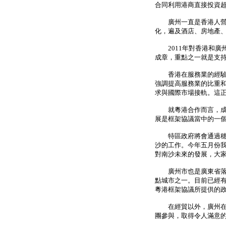
合同利用港商直接投資超
廣州一直是香港人營商
化，遍及酒店、房地產
2011年對香港和廣
成章，重點之一就是支
香港在服務業的經驗和
強調提高服務業的比重
求與國際市場接軌。這
就粵港合作而言，成果
展是框架協議當中的一
特區政府將會通過穗港
沙的工作。今年五月份
對南沙未來的發展，大
廣州市也是廣東省落實
點城市之一。目前已經有
粵港框架協議所提供的
在經貿以外，廣州在去
團參與，取得令人滿意