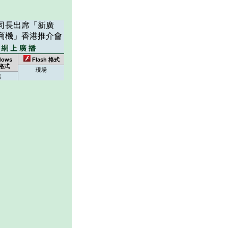
司長出席「新廣
商機」香港推介會
dows
Flash 格式
 格式
現場
場