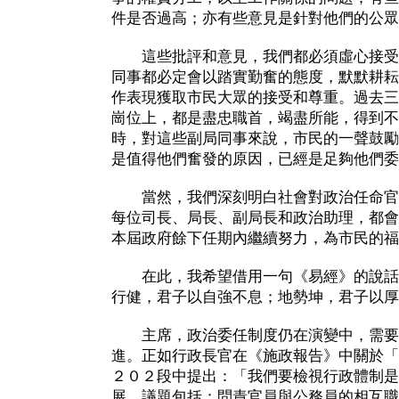
件是否過高；亦有些意見是針對他們的公眾
這些批評和意見，我們都必須虛心接受
同事都必定會以踏實勤奮的態度，默默耕耘
作表現獲取市民大眾的接受和尊重。過去三
崗位上，都是盡忠職首，竭盡所能，得到不
時，對這些副局同事來說，市民的一聲鼓勵
是值得他們奮發的原因，已經是足夠他們委
當然，我們深刻明白社會對政治任命官
每位司長、局長、副局長和政治助理，都會
本屆政府餘下任期內繼續努力，為市民的福
在此，我希望借用一句《易經》的說話
行健，君子以自強不息；地勢坤，君子以厚
主席，政治委任制度仍在演變中，需要不
進。正如行政長官在《施政報告》中關於「
２０２段中提出：「我們要檢視行政體制是
展，議題包括：問責官員與公務員的相互職