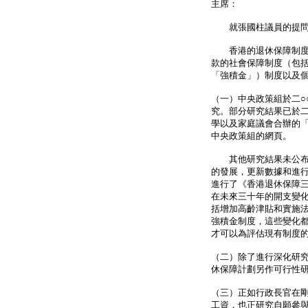
主席：
就張國柱議員的提問
香港的退休保障制度是
款的社會保障制度（包
「強積金」）制度以及
（一）中央政策組於二○
究。部分研究結果已於二
學以及家庭議會合辦的
中央政策組的網頁。
其他研究結果未公布的
的發展，更新數據和進行
進行了《香港退休保障
在未來三十年的開支變
括增加高齡津貼和實施
強積金制度，這些變化
才可以為評估現有制度
（二）除了進行深化研
休保障計劃另作可行性
（三）正如行政長官在
工資，也正研究自願參