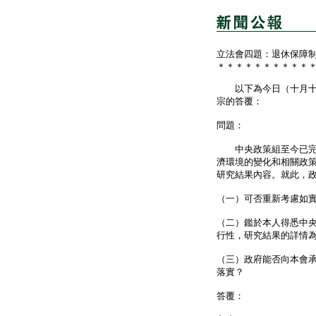
立法會四題：退休保障
＊＊＊＊＊＊＊＊＊＊
以下為今日（十月十九
宗的答覆：
問題：
中央政策組至今已完成
濟環境的變化和相關政
研究結果內容。就此，
（一）可否重新考慮如
（二）鑑於本人得悉中
行性，研究結果的詳情
（三）政府能否向本會
落實？
答覆：