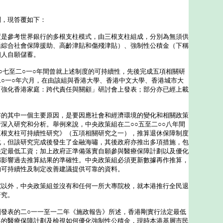
，現答覆如下：
參考世界銀行的多根支柱模式，由三根支柱組成，分別為無須供
括綜合社會保障援助、高齡津貼和傷殘津貼）、強制性公積金（下稱
個人自願儲蓄。
○七至二○一○年間曾就上述制度的可持續性，先後完成五項相關研
○一○年六月，在由該組與香港大學、香港中文大學、香港城市大
「強化香港家庭：跨代責任與關顧」研討會上發表；部分亦已經上載
其中一個主要原因，是要因應社會和經濟環境的變化和相關政策
深入研究和分析。舉例來說，中央政策組在二○○五至二○○八年間
三根支柱可持續性研究》（五項相關研究之一），推算退休保障制度
化，但該研究完成後發生了金融海嘯，其後政府亦推出多項措施，包
法定最低工資；加上政府正準備落實自願參與醫療保障計劃以及優化
都影響過去推算結果的準確性。中央政策組必須更新數據再作推算，
的可持續性及制定改善建議提供可靠的資料。
究以外，中央政策組並沒有和任何一所大專院校，就本港推行全民退
研究。
剛發表的二○一一至一二年《施政報告》所述，香港剛實行法定最低
與的醫療保障計劃及檢視如何優化強制性公積金，現時本港基層市民