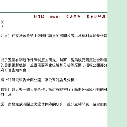
制度
＊＊
日）在立法會會議上張國柱議員的提問和勞工及福利局局長張建
了五個有關退休保障制度的研究。然而，當局以要因應社會和經
策的發展更新數據，並且需要深化瞭解和分析等原因，拒絕公開部分
政府可否告知本會：
實將上述研究報告全面公開，讓公眾討論及分析；
央政策組最近與一間大學合作，探討有關推行全民退休保障計劃的可
為何；及
承諾，盡快完成有關全民退休保障的研究，並訂立時間表，確定如何