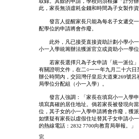
取錄。其餘的申請，學校則須根據「計分辦
此，家長無須虛耗金錢和時間為子女製作資
發言人提醒家長只能為每名子女遞交一
配學位的申請將會作廢。
此外，凡已接受直接資助計劃小學小一
小一入學統籌辦法獲派官立或資助小一學位
若家長選擇只為子女申請「統一派位」
有關證明文件，在二○一一年九月二十六日
辦公時間內，交回灣仔皇后大道東269號呂
局學位分配組（小一入學）。
發言人強調：「家長在填寫小一入學申
填寫真確的居住地址。倘若家長被發現向當
位，其子女的小一入學申請將會作廢，獲派
如懷疑有家長以虛假住址替其子女申請小一
的熱線電話：2832 7700向教育局舉報。」
完