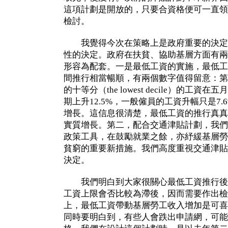
這項計劃是開放的，只要合資格便可一直領
檢討。
我覺得今次在策略上是政府重要的決定
性的決定。政府在扶貧、協助基層方面有兩
形容為配套。一是最低工資的實施，最低工
間推行相當暢順，有兩個數字值得留意：第
的十等分（the lowest decile）的工
期上升12.5%，一般僱員的工資升幅只是7.
增長。這信息很清楚，最低工資的推行真真
實質增長。第二，配合交通津貼計劃，我們
政策工具，在鼓勵就業之餘，亦紓緩基層勞
貧窮的重要新措施。我們高度重視交通津貼
決定。
我們明白到大家很關心最低工資推行後
工資上限會否比較為滯後，因而需要作出檢
上，最低工資帶動基層勞工收入增加是可喜
同時要明白到，有些人會跌出申請網，可能