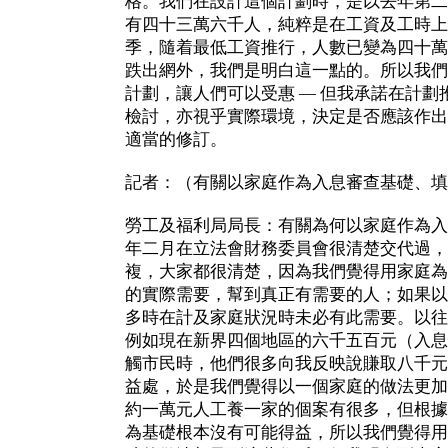
格。我們在設計這個計劃時，是以去年第二
有四十三萬六千人，純粹是在工資及工時上
季，隨着最低工資推行，人數已變為四十萬
跌出網外，我們是明白這一點的。所以我們
計劃，讓人們可以受惠 — 但我承諾在計
檢討，亦視乎實際環境，決定是否應該作出
適當的修訂。
記者：（有關以家庭作為入息審查基礎、填
勞工及福利局局長：有關為何以家庭作為入
年二月在立法會財務委員會很清楚交代過，
複，大家都很清楚，因為我們覺得用家庭為
的實際需要，幫到真正有需要的人；如果以
多時在計及家庭狀況時未必有此需要。以往
例如現在新界四個地區的六千五百元（入息
觸市民時，他們很多向我反映說賺取八千元
益處，於是我們覺得以一個家庭的做法更加
約一萬元人工養一家的個案有很多，但根據
為基礎根本沒有可能得益，所以我們覺得用