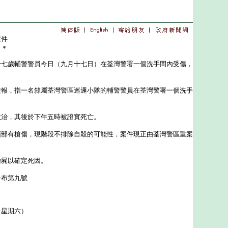
案件
＊＊
歲輔警警員今日（九月十七日）在荃灣警署一個洗手間內受傷，
，指一名隸屬荃灣警區巡邏小隊的輔警警員在荃灣警署一個洗手
，其後於下午五時被證實死亡。
有槍傷，現階段不排除自殺的可能性，案件現正由荃灣警區重案
屍以確定死因。
公布第九號
（星期六）