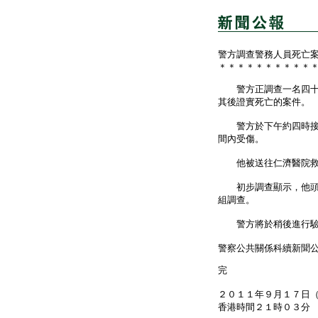
警方調查警務人員死亡
＊＊＊＊＊＊＊＊＊＊
警方正調查一名四十七
其後證實死亡的案件。
警方於下午約四時接報
間內受傷。
他被送往仁濟醫院救治
初步調查顯示，他頭部
組調查。
警方將於稍後進行驗
警察公共關係科續新聞
完
２０１１年９月１７日
香港時間２１時０３分