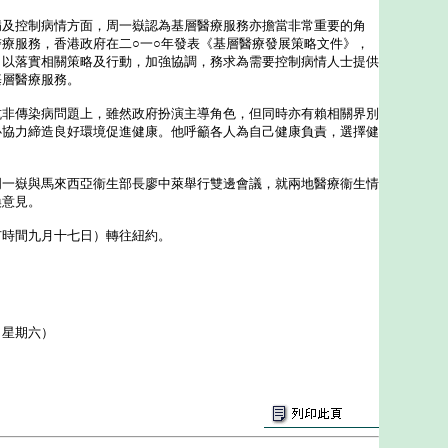
控制病情方面，周一嶽認為基層醫療服務亦擔當非常重要的角
療服務，香港政府在二○一○年發表《基層醫療發展策略文件》，
，以落實相關策略及行動，加強協調，務求為需要控制病情人士提供
基層醫療服務。
傳染病問題上，雖然政府扮演主導角色，但同時亦有賴相關界別
心協力締造良好環境促進健康。他呼籲各人為自己健康負責，選擇健
嶽與馬來西亞衞生部長廖中萊舉行雙邊會議，就兩地醫療衞生情
換意見。
時間九月十七日）轉往紐約。
（星期六）