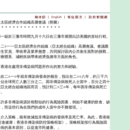
亞太區經濟合作組織高層會議（附圖）
＊＊＊＊＊＊＊＊＊＊＊＊＊＊＊＊＊
嶽於三藩市時間九月十六日在三藩市展開出訪美國的首站行程。
○一一亞太區經濟合作組織（亞太經合組織）高層會議。會議匯
衞生官員、學術界及業界翹楚，共同探討區內公共衞生面對的挑戰，
醫療體系、減輕疾病帶來經濟負擔等方面的角色。
港在處理非傳染病問題所作出的努力和經驗。
二○一○年就非傳染病發表的報告，指出在二○○八年，約三千六
，佔全球死亡人數三分之二。因非傳染病致死人士當中，百分之四十
亞太經合組織地區而言，預計到二○三○年，每年因非傳染病死亡
一。
多非傳染病源於相類似的行為風險因素，例如不健康的飲食、缺
量，而這些行為在我們的成年人當中亦不難發現。」
入策略，能有效減低非傳染病的發病率及死亡率。為此，香港衞
促進健康：香港非傳染病防控策略框架》。策略框架按行為風險因
染病的基本原則，以促進市民健康。」