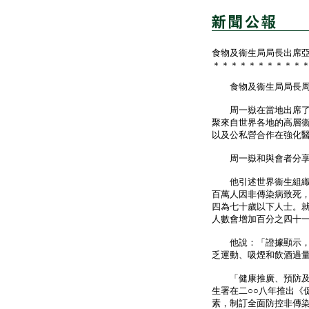
食物及衞生局局長出席
＊＊＊＊＊＊＊＊＊＊
食物及衞生局局長周一
周一嶽在當地出席了二
聚來自世界各地的高層
以及公私營合作在強化
周一嶽和與會者分享香
他引述世界衞生組織在
百萬人因非傳染病致死
四為七十歲以下人士。就
人數會增加百分之四十
他說：「證據顯示，許
乏運動、吸煙和飲酒過
「健康推廣、預防及介
生署在二○○八年推出《
素，制訂全面防控非傳