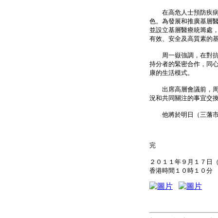
在高危人士預防疾病及
色。為發展和推廣基層醫
並設立基層醫療統籌處
有效、安全及高質素的
周一嶽強調，在對抗非
持分者的緊密合作，同
康的生活模式。
出席高層會議前，周一
況和共同關注的事宜交
他將於明日（三藩市
完
２０１１年９月１７日
香港時間１０時１０分