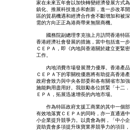
家在未來五年會以加快轉變經濟發展方式為
鎮化、推展科技進步和創新，進一步改革開
區的貿易機遇和經濟合作會不斷增加和被深
需的方向正正為港商帶來無限商機。
國務院副總理李克強上月訪問香港特區
香港經濟社會發展的措施，當中包括進一步
ＣＥＰＡ，即《內地與香港關於建立更緊密
工作。
內地消費市場發展潛力優厚。香港產品
ＣＥＰＡ下的零關稅優惠將有助提高香港產
政府會致力與中央各部委和各有關省市加強
施能夠用盡用好。我鼓勵各位抓緊「十二．
ＥＰＡ，拓展迅速增長的內地市場。
作為特區政府支援工商業的其中一個部
有效地落實ＣＥＰＡ的同時，亦一直通過中
小企業提升競爭力。以貴會為例，「中小企
資助貴會多項提升珠寶業界競爭力的項目，