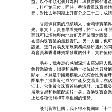
益。以今年頭七個月為例，珠寶首飾佔港產
一，排行第三位；同時，香港貴重珠寶整體
元，對比去年同期上升百分之三十二，成績
香港珠寶業的成績驕人，全賴珠寶業界
光。事實上，貴會早着先機，於二○○五年
面既可以增強與內地政府及同業間之聯繫，
布國內珠寶業的最新資訊。另一方面，也可
設廠、進口貿易及拓展業務網絡所遇到的問
為會員和香港珠寶業發展的付出，實在值得
另外，我亦衷心感謝深圳市羅湖區人民
飾行業協會，指導和協助一批位於水貝發展
顯示，水貝是中國規模最大的綜合性黃金珠
圈集中了深圳近七成的生產及交易量，亦佔
江山。它集黃金珠寶首飾的設計、加工批發
展示交易和物流配送於一身。香港珠寶企業
上述各種便利和背靠祖國的優勢。
談到背靠祖國，我不得不提國家「十二