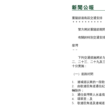
重陽節港島區交通安排
＊＊＊＊＊＊＊＊＊＊
警方將於重陽節期間在
有關的特別交通安排
柴灣
－－
下列交通措施將於九月
二、二十三、二十九及
十分實施：
（一）道路封閉
1. 連城道以東的一段
2. 由歌連臣角道通往
輛除外；
3. 通往柴灣華人永遠
4. 環翠里；及
5. 歌連臣角道及連城道