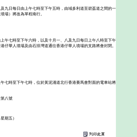
九日每日由上午七時至下午五時，由域多利道至碧荔道之間的一
教墳場）將改為單程南行。
午七時至下午六時，以及十月一、八及九日每日上午八時至下午
香港仔華人墳場及由石排灣道通往香港仔華人墳場的支路將會封閉。
七時至下午七時，位於黃泥涌道北行香港賽馬會對面的電車站將
布第八號
（星期五）