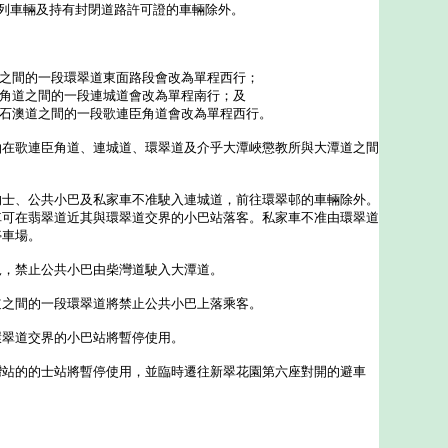
行列車輛及持有封閉道路許可證的車輛除外。
道之間的一段環翠道東面路段會改為單程西行；
臣角道之間的一段連城道會改為單程南行；及
與石澳道之間的一段歌連臣角道會改為單程西行。
歌連臣角道、連城道、環翠道及介乎大潭峽懲教所與大潭道之間
、公共小巴及私家車不准駛入連城道，前往環翠邨的車輛除外。
車可在翡翠道近其與環翠道交界的小巴站落客。私家車不准由環翠道
停車場。
禁止公共小巴由柴灣道駛入大潭道。
間的一段環翠道將禁止公共小巴上落乘客。
翠道交界的小巴站將暫停使用。
的的士站將暫停使用，並臨時遷往新翠花園第六座對開的避車