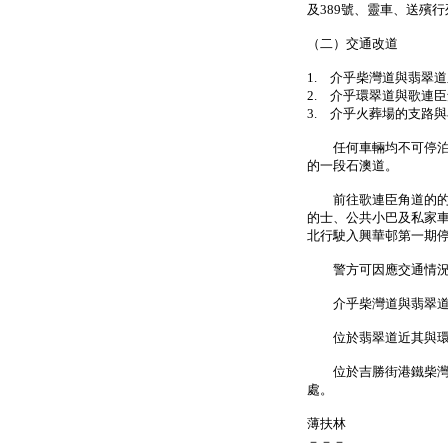
及389號、靈車、送殯
（二）交通改道
1. 介乎柴灣道與翡翠
2. 介乎環翠道與歌連
3. 介乎火葬場的支路
任何車輛均不可停泊在
的一段石澳道。
前往歌連臣角道的的士
的士、公共小巴及私家
北行駛入興華邨第一期
警方可因應交通情況，
介乎柴灣道與翡翠道之
位於翡翠道近其與環
位於吉勝街港鐵柴灣站
處。
薄扶林
－－－