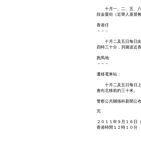
十月一、二、五、八及
段金粟街（近華人基督
香港仔
－－－
十月二及五日每日由上
四時三十分，貝璐道近
跑馬地
－－－
遷移電車站：
十月二及五日每日上午
會向北移前約三十米。
警察公共關係科新聞公
完
２０１１年９月１６日
香港時間１２時１０分