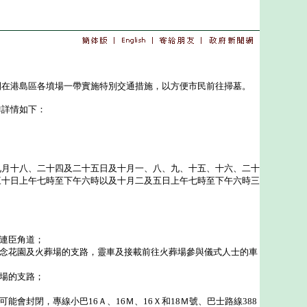
港島區各墳場一帶實施特別交通措施，以方便市民前往掃墓。
詳情如下：
十八、二十四及二十五日及十月一、八、九、十五、十六、二十
三十日上午七時至下午六時以及十月二及五日上午七時至下午六時三
歌連臣角道；
紀念花園及火葬場的支路，靈車及接載前往火葬場參與儀式人士的車
墳場的支路；
可能會封閉，專線小巴16Ａ、16Ｍ、16Ｘ和18Ｍ號、巴士路線388