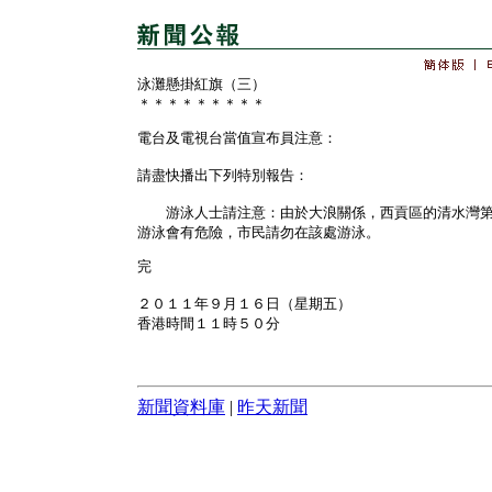
泳灘懸掛紅旗（三）
＊＊＊＊＊＊＊＊＊
電台及電視台當值宣布員注意：
請盡快播出下列特別報告：
游泳人士請注意：由於大浪關係，西貢區的清水灣第
游泳會有危險，市民請勿在該處游泳。
完
２０１１年９月１６日（星期五）
香港時間１１時５０分
新聞資料庫
|
昨天新聞