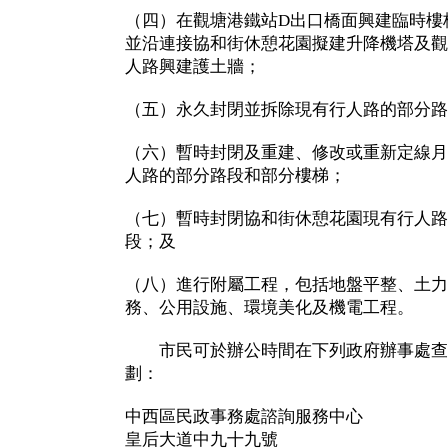
（四）在觀塘港鐵站D出口橋面興建臨時樓
並沿連接協和街休憩花園擬建升降機塔及觀
人路興建護土牆；
（五）永久封閉並拆除現有行人路的部分路
（六）暫時封閉及重建、修改或重新定線月
人路的部分路段和部分樓梯；
（七）暫時封閉協和街休憩花園現有行人路
段；及
（八）進行附屬工程，包括地盤平整、土力
務、公用設施、環境美化及機電工程。
市民可於辦公時間在下列政府辦事處查
劃：
中西區民政事務處諮詢服務中心
皇后大道中九十九號