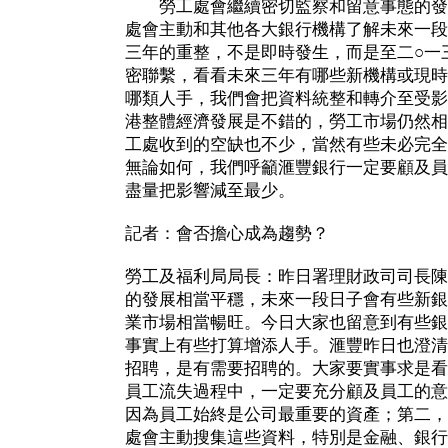
勞工處會繼續密切監察和留意事態的發
處會主動和其他各大銀行機構了解未來一段
三年的重整，不是即時發生，而是至二○一
密聯繫，看看未來三年有哪些新機構或現時
哪類人手，我們會把資料統整和轉介至受影
港整體經濟發展是不錯的，勞工市場仍然相
工處收到的空缺也不少，當然有些未必完全
無論如何，我們呼籲滙豐銀行一定要顧及員
盡量把影響減至最少。
記者：會否擔心成為趨勢？
勞工及福利局局長：昨日署理財政司司長陳
的發展相當平穩，未來一段日子會有些新銀
業市場相當暢旺。今日大家也留意到有些銀
事實上有些打算增添人手。滙豐昨日也澄清
招聘，是有需要招聘的。大家要實事求是看
員工流失過程中，一定要充分顧及員工的意
因為員工始終是公司最重要的資產；第二，
處會主動搜集這些資料，特別是金融、銀行