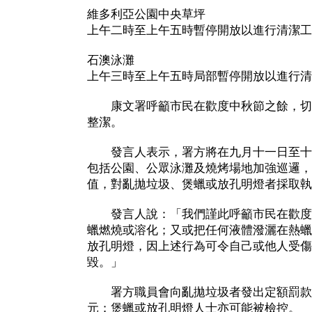
維多利亞公園中央草坪
上午二時至上午五時暫停開放以進行清潔工
石澳泳灘
上午三時至上午五時局部暫停開放以進行清
康文署呼籲市民在歡度中秋節之餘，切
整潔。
發言人表示，署方將在九月十一日至十
包括公園、公眾泳灘及燒烤場地加強巡邏，
值，對亂拋垃圾、煲蠟或放孔明燈者採取執
發言人說：「我們謹此呼籲市民在歡度
蠟燃燒或溶化；又或把任何液體潑灑在熱蠟
放孔明燈，因上述行為可令自己或他人受傷
毀。」
署方職員會向亂拋垃圾者發出定額罰款
元；煲蠟或放孔明燈人士亦可能被檢控。