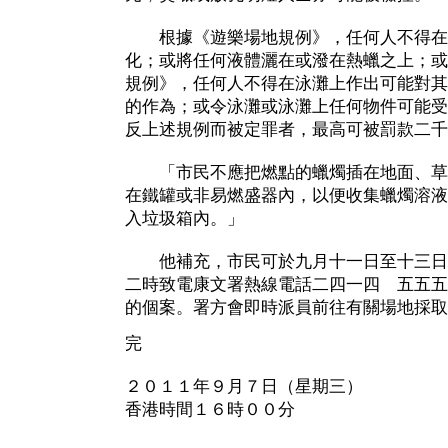
根據《遊樂場地規例》，任何人不得在
化；或將任何液體灑在或潑在熱蠟之上；或
規例》，任何人不得在泳灘上作出可能對其
的作為；或令泳灘或泳灘上任何物件可能受
反上述規例而被定罪者，最高可被罰款二千
「市民不應把燃點的蠟燭插在地面、草
在鐵罐或非易燃盛器內，以便收集蠟燭溶液
入垃圾箱內。」
他補充，市民可於九月十一日至十三日
二時致電康文署熱線電話二四一四 五五五
的個案。署方會即時派員前往有關場地採取
完
２０１１年９月７日（星期三）
香港時間１６時００分