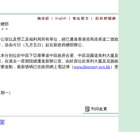
府總部
＊＊＊
室以及勞工及福利局所有單位，經已遷進香港添馬添美道二號政
樓，並由今日（九月五日）起在新政府總部辦公。
分別位於中區下亞厘畢道中區政府合署、中區花園道美利大廈及
別，在過去一星期陸續遷進新辦公室。由於原位於美利大廈及花旗銀
需要改動，最新號碼已在政府網上電話簿（
www.directory.gov.hk
）更
星期一）
聞