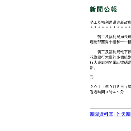
勞工及福利局遷進新政
＊＊＊＊＊＊＊＊＊＊
勞工及福利局局長辦公
府總部西翼十樓和十一
勞工及福利局轄下原本
花旗銀行大廈的多個組
行大廈組別的電話號碼
新。
完
２０１１年９月５日（
香港時間９時４９分
新聞資料庫
|
昨天新