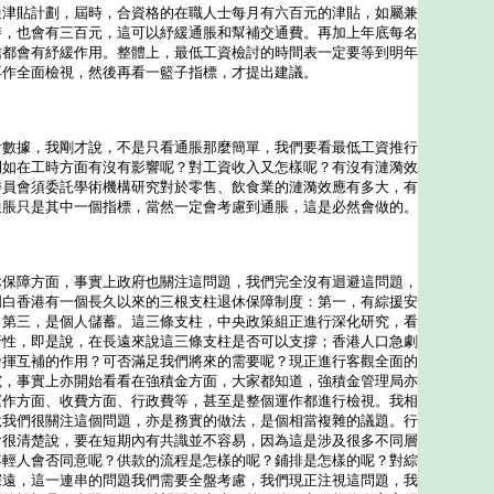
通津貼計劃，屆時，合資格的在職人士每月有六百元的津貼，如屬兼
時，也會有三百元，這可以紓緩通脹和幫補交通費。再加上年底每名
信都會有紓緩作用。整體上，最低工資檢討的時間表一定要等到明年
再作全面檢視，然後再看一籃子指標，才提出建議。
？
看數據，我剛才說，不是只看通脹那麼簡單，我們要看最低工資推行
例如在工時方面有沒有影響呢？對工資收入又怎樣呢？有沒有漣漪效
委員會須委託學術機構研究對於零售、飲食業的漣漪效應有多大，有
通脹只是其中一個指標，當然一定會考慮到通脹，這是必然會做的。
休保障方面，事實上政府也關注這問題，我們完全沒有迴避這問題，
明白香港有一個長久以來的三根支柱退休保障制度：第一，有綜援安
；第三，是個人儲蓄。這三條支柱，中央政策組正進行深化研究，看
行性，即是說，在長遠來說這三條支柱是否可以支撐；香港人口急劇
發揮互補的作用？可否滿足我們將來的需要呢？現正進行客觀全面的
究，事實上亦開始看看在強積金方面，大家都知道，強積金管理局亦
運作方面、收費方面、行政費等，甚至是整個運作都進行檢視。我相
說我們很關注這個問題，亦是務實的做法，是個相當複雜的議題。行
會很清楚說，要在短期內有共識並不容易，因為這是涉及很多不同層
年輕人會否同意呢？供款的流程是怎樣的呢？鋪排是怎樣的呢？對綜
深遠，這一連串的問題我們需要全盤考慮，我們現正注視這問題，我