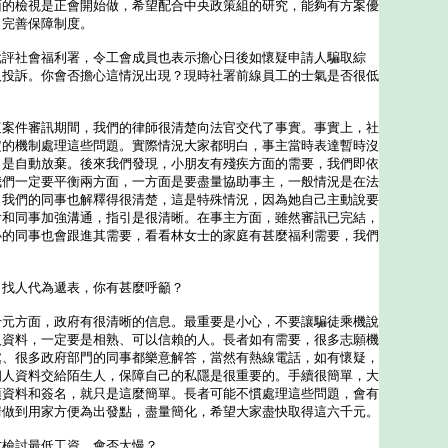
面的檢視是正會開始做，希望配合中央政策組的研究，能夠有方案優
，完善保障制度。
批評社會福利署，令工會成員也表示擔心日後如懷疑申請人騙取綜
人投訴。你會否擔心這情況出現？現時社署前線員工的士氣是否很低
這案件審訊期間，我們的律師很清楚向法官交代了事實。事實上，社
定的機制處理這些問題。實際情況大家都明白，事主當時表達暫時沒
，是自動放棄。後來我們發現，小朋友有殘疾方面的需要，我們即依
我們一定要平衡兩方面，一方面是要盡量協助事主，一般情況是在法
，我們的同事也解釋得很清楚，這是特殊情況，因為她自己主動說要
會和同事加強溝通，指引是很清晰。在事主方面，雖然審訊已完結，
心的同事也會跟進其需要，看看林女士的家庭有甚麼福利需要，我們
，找人代為遞表，你有甚麼呼籲？
千元方面，政府有很清晰的信息。最重要是小心，不要讓騙徒乘機說
人資料，一定要是相熟、可以信賴的人。長者如有需要，很多志願機
處、很多政府部門的同事都樂意解答，當然有熱線電話，如有懷疑，
個人資料交給陌生人，保障自己的私隱是很重要的。手續很簡單，大
項資料和簽名，就只是這麼簡單。長者可能不慣處理這些問題，會有
情做到用家方便為出發點，盡量簡化，希望大家盡快取得這六千元。
才檢討最低工資，會否太慢？