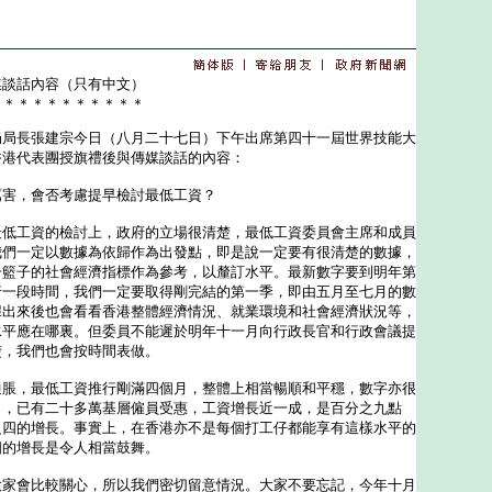
媒談話內容（只有中文）
＊＊＊＊＊＊＊＊＊＊＊
長張建宗今日（八月二十七日）下午出席第四十一屆世界技能大
香港代表團授旗禮後與傳媒談話的內容：
厲害，會否考慮提早檢討最低工資？
最低工資的檢討上，政府的立場很清楚，最低工資委員會主席和成員
我們一定以數據為依歸作為出發點，即是說一定要有很清楚的數據，
一籃子的社會經濟指標作為參考，以釐訂水平。最新數字要到明年第
行一段時間，我們一定要取得剛完結的第一季，即由五月至七月的數
據出來後也會看看香港整體經濟情況、就業環境和社會經濟狀況等，
水平應在哪裏。但委員不能遲於明年十一月向行政長官和行政會議提
楚，我們也會按時間表做。
，最低工資推行剛滿四個月，整體上相當暢順和平穩，數字亦很
月，已有二十多萬基層僱員受惠，工資增長近一成，是百分之九點
之四的增長。事實上，在香港亦不是每個打工仔都能享有這樣水平的
四的增長是令人相當鼓舞。
會比較關心，所以我們密切留意情況。大家不要忘記，今年十月