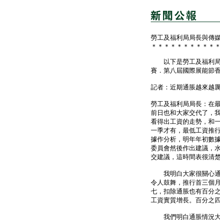
勞工及福利局局長與傳
＊＊＊＊＊＊＊＊＊＊
以下是勞工及福利局局
賽．第八屆國際展能節
記者：近期通脹越來越
勞工及福利局局長：在
前日也和大家交代了，
看得出工資的走勢，和
一季才有，最低工資推
據作分析，明年年初數
委員會然後作出建議，
交建議，這時間表很清
我明白大家很關心通脹
令人鼓舞，推行首三個
七，扣除通脹也有百分
工資實質增長。百分之
我們明白通脹情況大家