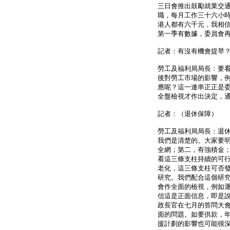
三日會推出鼓勵就業交
職，每月工作三十六小
港人都有六千元，我相
第一季有數據，委員會
記者：有沒有機會提早
勞工及福利局局長：要
後對勞工市場的影響，
應呢？這一連串正正是
全盤檢視才作出決定，
記者：（退休保障）
勞工及福利局局長：退
我們是清楚的。大家要
全網；第二，有強積金
看這三條支柱持續的可
老化，這三條支柱可否
研究。我們配合這個研
會作全面的檢視，例如
信這是正面信息，即是
政長官在七月的答問大
面的問題。如要供款，
援計劃的影響也可能很