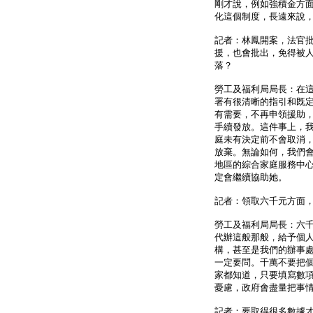
剛才說，例如強積金方
化這個制度，長遠來說
記者：林鳳開案，法官
援，也會批出，免得被
落？
勞工及福利局局長：在
署有很清晰的指引和既
有需要，不再申領援助
手續發放。這件事上，
庭未有決定前不會取消
放棄。無論如何，我們
地區的綜合家庭服務中
定會繼續協助她。
記者：領取六千元方面
勞工及福利局局長：六
代辦這般那般，給予個
構，甚至是我們的辦事
一定要問。千萬不要把
家都知道，只要填寫數
憂慮，政府會盡量把事
記者：要取得很多數據