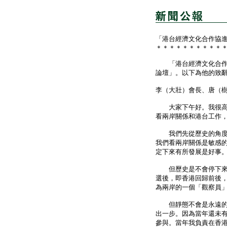
「港台經濟文化合作協
＊＊＊＊＊＊＊＊＊＊
「港台經濟文化合作協
論壇」。以下為他的致
李（大壯）會長、唐（
大家下午好。我很高興
看兩岸關係和港台工作
我們先從歷史的角度來
我們看兩岸關係是敏感
定下來有所發展是好事
但歷史是不會停下來的
選後，即香港回歸前後，
為兩岸的一個「觀察員
但靜態不會是永遠的。
出一步。因為當年還未
參與。當年我負責在香