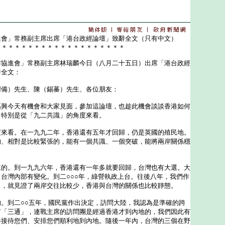
進會」常務副主席出席「港台政經論壇」致辭全文（只有中文）
＊＊＊＊＊＊＊＊＊＊＊＊＊＊＊＊＊＊＊＊
進會」常務副主席林瑞麟今日（八月二十五日）出席「港台政經
辭全文：
樹備）先生、陳（錫蕃）先生、各位朋友：
今天有機會和大家見面，參加這論壇，也趁此機會談談香港如何
，特別是從「九二共識」的角度來看。
看。在一九九二年，香港還有五年才回歸，仍是英國的殖民地。
的、相對是比較緊張的，能有一個共識、一個突破，能將兩岸關係穩
。
。到一九九六年，香港還有一年多就要回歸，台灣也有大選。大
台灣內部有變化。到二○○○年，綠營執政上台。往後八年，我們作
」，就見證了兩岸交往比較少，香港與台灣的關係也比較靜態。
到二○○五年，國民黨作出決定，訪問大陸，我認為是準確的跨
有「三通」，連戰主席的訪問團是經過香港才到內地的，我們因此有
港接待您們、安排您們順利地到內地。隨後一年內，台灣的三個在野