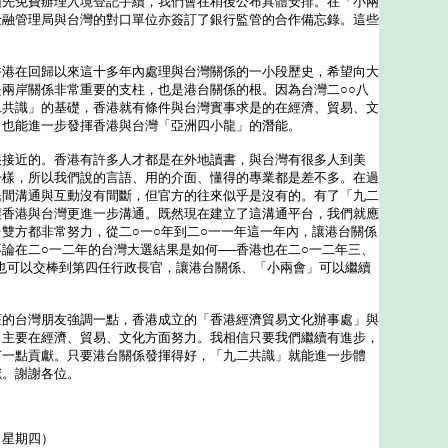
預先免費辦理入境登記手續，我們會在稍後公布具體安排。在「小兩
金融管理局與台灣的對口單位亦簽訂了銀行監管的合作備忘錄。這些
在回歸以來這十多年內處理與台灣關係的一小段歷史，希望向大
兩岸關係非常重要的支柱，也是港台關係的根。因為台灣二○○八
二共識」的基礎，香港就有條件與台灣實事求是的在經濟、貿易、文
，也能進一步發揮香港與台灣「亞洲四小龍」的潛能。
近的。香港有許多人才都是在外地讀書，與台灣有很多人到美
一樣，所以我們說的言語、用的介面、懂得的專業都是差不多。在過
民間溝通與互動沒有間斷，但官方的往來似乎是沒有的。有了「九二
讓香港與台灣更進一步溝通。既然現在建立了這溝通平台，我們就應
雙方都非常努力，從二○一○年到二○一一年這一年內，讓港台關係
論在二○一二年的台灣大選結果是如何──香港也在二○一二年三、
也可以交棒到第四任行政長官，讓港台關係、「小兩會」可以繼續
台灣朋友強調一點，香港成立的「香港經濟貿易文化辦事處」與
」主要在經濟、貿易、文化方面努力。我相信只要我們繼續有進步，
有一點貢獻。只要港台關係發揮得好，「九二共識」就能進一步體
獻。謝謝各位。
（星期四）