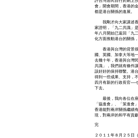
許台灣居民自行於網上
會」開會期間，香港的
都是港台關係的進展。
我剛才向大家講述香港
家證明，「九二共識」是
年八月開始已返回「九
化方面推動港台的關係
香港與台灣的背景很接
國、英國、加拿大等地
去幾十年，香港與台灣
共識」，我們就有條件
該好好的保持聯繫。港台
得到一些成果、支持，不
四月有新的行政長官──
下去。
最後，我向各位在座的
「協進會」、「策進會
香港能對兩岸關係繼續
現，對兩岸的和平有貢
完
２０１１年８月２５日