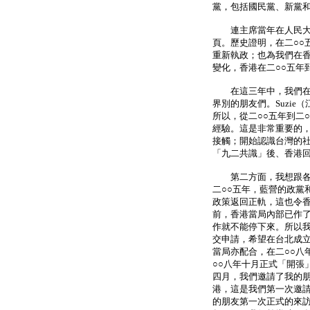
黨，包括國民黨、新黨
連主席當年在人民大會
頁。歷史證明，在二○○
重新執政；也為我們在
變化，香港在二○○五年
在這三年中，我們在香
界別的朋友們。Suzi
所以，從二○○五年到二
經驗。這是非常重要的
接觸；開始認識台灣的社
「九二共識」後、香港
第二方面，我想跟各位
二○○五年，藍營的政黨
政策返回正軌，這也令香
前，香港當局內部已作
作就不能停下來。所以我
交申請，希望在台北成
當局亦配合，在二○○八
○○八年十月正式「開張
四月，我們邀請了我的朋
港，這是我們第一次邀
的朋友第一次正式的來訪