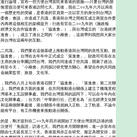
進行論壇，宣布一些方便台灣居民來香港的措施──只要台灣的朋
無需簽注便可來香港訪問七天。其後，我在二○○九年六月以局長
是一個歷史性的突破，是香港的官員第一次以官方的身分到台灣訪
陸委會」會談，亦達成了共識，香港與台灣之間相互成立商貿合作委
內再將這個相互的架構提升：行政長官在二○○九年的《施政報
台經濟文化合作協進會」（「協進會」），與台灣成立的「台港經濟
策進會」），成立了港台之間的「小兩會」，這就帶到我想與大家分
港與台灣在這兩年的互動。
共識」，我們要在這個基礎上推動香港與台灣間的良性互動。政
「協進會」，台灣在去年年中正式成立「策進會」。財政司司長在去
譽主席的身分率團訪問台灣。我們共同達成了些共識，開展了政治、
。時至今天，「小兩會」共同探討研究雙方關心、希望合作的共同政
、金融業監管、旅遊、文化等。
我們在八月上旬在香港召開了「協進會」、「策進會」第二次聯
會上，我們有多方面的進展，在共同推動港台關係上建立了幾塊里程
台灣基本上互設辦事處。我們在台灣當局的認同下，可以在今年內在
易文化辦事處」；台方的「中華旅行社」已更名為「台北經濟文化辦
」和這兩個辦事處後，港台關係今後就納入正軌、上了軌道。不論今
是能有平台、有工作機會來推動港台關係。
是，剛才提到在二○○九年四月就開始了方便台灣居民訪港的措
簽注便可「免簽證」訪港七天。我們在本月開聯會時，進一步宣布在
期限由七天延長至三十天。香港當局亦正在研究、擬定具體安排，容