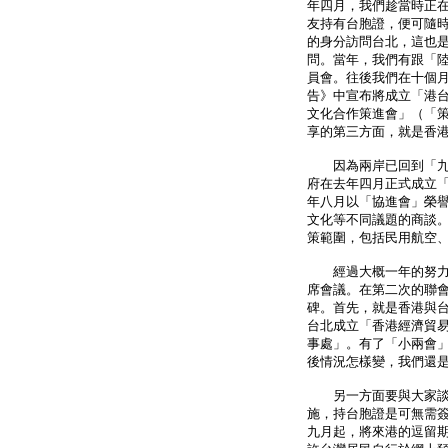
年四月，我們趁當時正在
友持有台胞證，便可隨時
的身分訪問台北，這也
問。當年，我們有跟「
員會。往後我們在十個月
告》中宣布將成立「港
文化合作策進會」（「
享的第三方面，就是香
因為兩岸已回到「九二
府在去年四月正式成立
年八月以「協進會」榮
文化等不同議題的商談
策範圍，包括民用航空
經過大概一年的努力，
席會議。在第二次的聯
碑。首先，就是香港與
台北成立「香港經濟貿
事處」。有了「小兩會
後情況怎樣變，我們還
另一方面要與大家談的
施，持台胞證是可無需
九月起，將來港的逗留