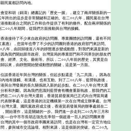
和親民黨都訪問內地。
堂和胡（錦濤）總書記的「歷史一握」，建立了兩岸關係新的一
五年跨出的這步是非常關鍵和正確的。在二○○八年，國民黨在台灣
香港推動港台之間的工作和合作提供了有利的條件。配合兩岸關係的
到二○○八年期間，從我們方面推動與台灣的接觸。
港接待了不少來自政府的訪問團、專業團體的訪問團，還有不同
e（江素惠），您當年也帶了不少的訪問團到香港的政府部門來訪問。
○○八年，由回歸後首八年的靜態逐步變成動態，對我們來講是新的
，因為我們開始跟市政府、台灣當局的專業部門和不同界別的朋友們
會、經濟、文化、藝術等。所以，二○○八年前的歷史，其實是自
回歸以來，由靜態開始變成動態的關鍵，這是第一方面。
談香港近年與台灣的關係，但起步點還是「九二共識」。因為在
和內地有接觸、有溝通、也有互動。到了二○○八年，藍營執政後，
港與台灣發展的長久關係踏入新的起步點。在二○○八年台灣大選
了分析和判斷。因為我們意識到藍營會有機會重新執政，那我們的工
們在二○○八年台灣大選前，香港貿易發展局已正式向台灣當局遞
立代表辦事處，這是香港的法定機構第一次在台灣成立辦事處。台灣
年台灣大選、國民黨政府成立後，香港貿易發展局的辦事處就在二
」，開始運作，這是關鍵的一步。我們進一步走到二○○九年三月和
友──台中市市長胡志強先生率領一個超過一百人的訪問團來香
請台灣的其中一個市政府率團來港訪問，也是在台灣有一定官方地位
問，參與城市交流論壇。相對來講，這是個新的突破。在二○○九