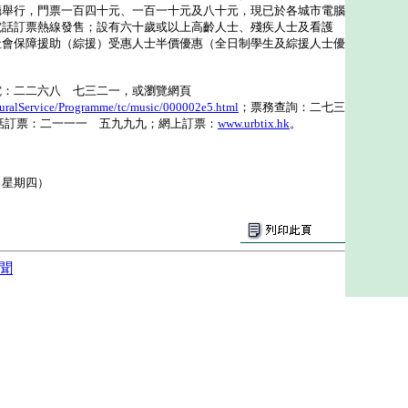
廳舉行，門票一百四十元、一百一十元及八十元，現已於各城市電腦
電話訂票熱線發售；設有六十歲或以上高齡人士、殘疾人士及看護
社會保障援助（綜援）受惠人士半價優惠（全日制學生及綜援人士優
二二六八 七三二一，或瀏覽網頁
uralService/Programme/tc/music/000002e5.html
；票務查詢：二七三
話訂票：二一一一 五九九九；網上訂票：
www.urbtix.hk
。
（星期四）
聞