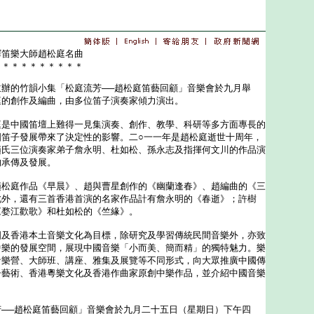
繹笛樂大師趙松庭名曲
＊＊＊＊＊＊＊＊＊＊
的竹韻小集「松庭流芳──趙松庭笛藝回顧」音樂會於九月舉
庭的創作及編曲，由多位笛子演奏家傾力演出。
中國笛壇上難得一見集演奏、創作、教學、科研等多方面專長的
國笛子發展帶來了決定性的影響。二○一一年是趙松庭逝世十周年，
趙氏三位演奏家弟子詹永明、杜如松、孫永志及指揮何文川的作品演
的承傳及發展。
庭作品《早晨》、趙與曹星創作的《幽蘭逢春》、趙編曲的《三
此外，還有三首香港首演的名家作品計有詹永明的《春逝》；許樹
《婺江歡歌》和杜如松的《竺緣》。
香港本土音樂文化為目標，除研究及學習傳統民間音樂外，亦致
中樂的發展空間，展現中國音樂「小而美、簡而精」的獨特魅力。樂
音樂營、大師班、講座、雅集及展覽等不同形式，向大眾推廣中國傳
子藝術、香港粵樂文化及香港作曲家原創中樂作品，並介紹中國音樂
。
─趙松庭笛藝回顧」音樂會於九月二十五日（星期日）下午四