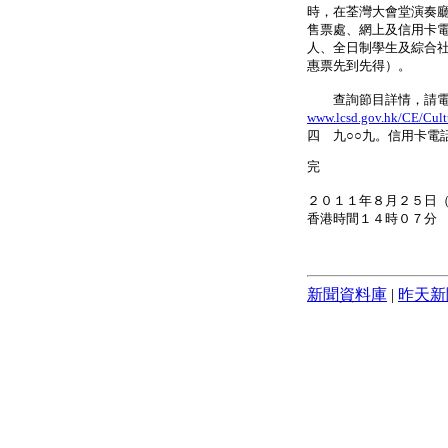
時，在荃灣大會堂演奏
售票處、網上及信用卡
人、全日制學生及綜合
惠票先到先得）。
查詢節目詳情，請電：
www.lcsd.gov.hk/CE/Cult
四 九○○九。信用卡電
完
２０１１年８月２５日
香港時間１４時０７分
新聞資料庫
|
昨天新