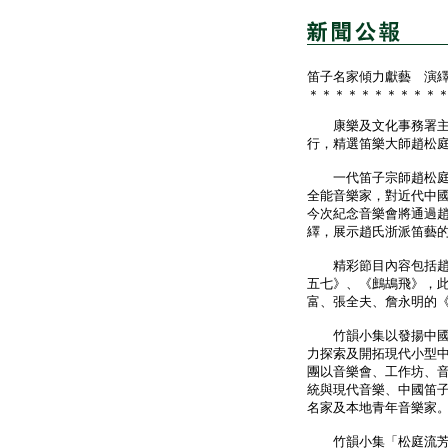
笛子名家傾力獻藝 演
＊＊＊＊＊＊＊＊＊＊
康樂及文化事務署主辦
行，精選笛樂大師趙松
一代笛子宗師趙松庭是
全能音樂家，對近代中
今次紀念音樂會將通過
繹，展示趙氏浙派笛藝
精彩節目內容包括趙松
五七》、《鷓鴣飛》，
富、張全夫、詹永明的
竹韻小集以發揚中國及
力探索及開拓現代小型
團以音樂會、工作坊、
統與現代音樂、中國笛
名家及本地青年音樂家
竹韻小集「松庭流芳─