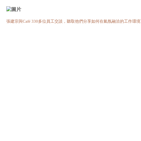
張建宗與Café 330多位員工交談，聽取他們分享如何在氣氛融洽的工作環