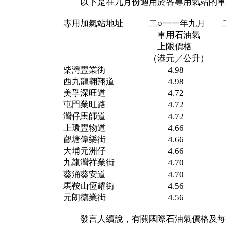
以下是在九月份適用於各專用氣站的車
專用加氣站地址 二○一一年九月 二
車用石油氣 車用
上限價格 上限
（港元／公升） （港
柴灣豐業街 4.98 4
西九龍翱翔道 4.98 4
美孚深旺道 4.72 4
屯門業旺路 4.72 4
灣仔馬師道 4.72 4
上環豐物道 4.66 4
觀塘偉樂街 4.66 4
大埔元洲仔 4.66 4
九龍灣祥業街 4.70 4
葵涌葵安道 4.70 4
馬鞍山恆耀街 4.56 4
元朗德業街 4.56 4
發言人續說，有關國際石油氣價格及每