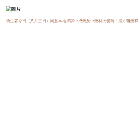
衞生署今日（八月三日）同意本地持牌中成藥及中藥材批發商「漢方醫藥有