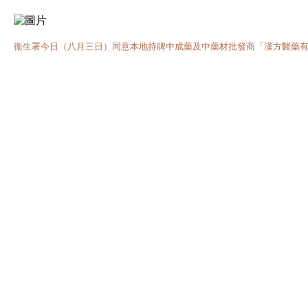
衞生署今日（八月三日）同意本地持牌中成藥及中藥材批發商「漢方醫藥有