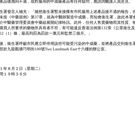
產品後感到不適，或對服用的中成藥產品有任何疑問，應諮詢醫護人員意見。
署發言人補充：「雖然衞生署暫未接獲有巿民服用上述產品後不適的報告，
未按《中藥規例》第37章，就為中醫師製造中成藥，而知會衞生署，故此本署
介中醫藥管理委員會中藥組展開紀律聆訊。此外，任何人售賣藥物而其性質、
購買人所要求的藥物所具有者不符，有可能違反香港法例第132章《公眾衞生
52（1）條，最高刑罰為罰款一萬元和監禁三個月。」
，衞生署呼籲市民應立即停用該些可能受污染的中成藥，並將產品交到衞生
於九龍觀塘巧明街100號Two Landmark East十六樓的辦公室。
１年８月２日（星期二）
間１９時３６分