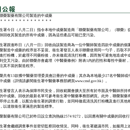
聯榮製藥有限公司製造的中成藥
＊＊＊＊＊＊＊＊＊＊＊＊＊＊
署今日（八月二日）指令本地中成藥製造商「聯榮製藥有限公司」（聯榮）
師回收其製造的所有中成藥，因為這些產品可能已受污染。
署跟進昨日（八月一日）回收由該製造商為一位中醫師製造四款中成藥的個
榮製造中成藥的程序並不妥當。衞生署發言人表示聯榮使用同一勺子，舀取不
進打粉機，於處理不同藥粉後，亦未徹底清洗打粉機，因而無可避免地造成中
到交叉污染。由於聯榮亦會處埋《中醫藥條例》附表1內的烈性和毒性中藥材，
注其不當的製造程序。
有13款獲中醫藥管理委員會註冊的中成藥；其亦為本地最少27名中醫師或
中成藥（詳情請參閱衞生署中醫藥事務部網頁www.cmd.gov.hk）。
署發言人表示為保障巿民安全，回收範圍會擴大至所有於巿面及中醫師所持
的中成藥。回收的最新名單可參考衞生署中醫藥事務部網頁。此外，聯榮製藥
即停止生產，以配合衞生署的調查行動，並同時徹底清洗其打粉機及進行其他
，以達致衞生署滿意的製造標準。
藥有限公司已於昨日設立查詢熱線2574 9272，以回應有關中成藥的回收
署會繼續調查事件並密切監察回收情況。同時，衞生署建議市民，如服用上