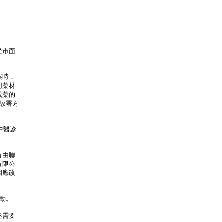
從市面
案時，
同藥材
成藥的
故署方
中醫診
有由聯
有限公
相應改
行動。
述需要