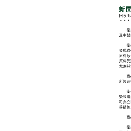
回收由
＊＊＊
衞生
及中醫
衞生
發現聯
原料放
原料受
尤為關
聯榮共
所製造
衞生
榮製造
司亦立
善措施
聯榮製
衞生