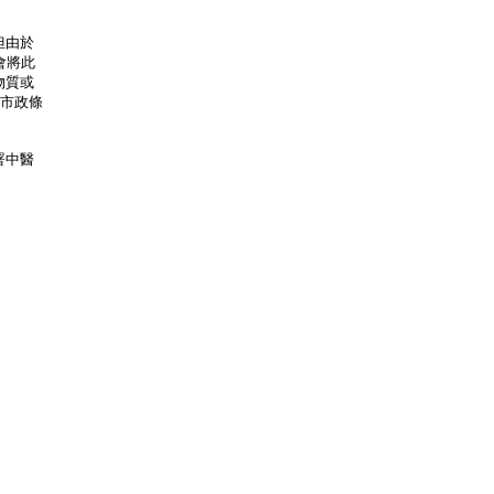
但由於
會將此
物質或
及市政條
署中醫