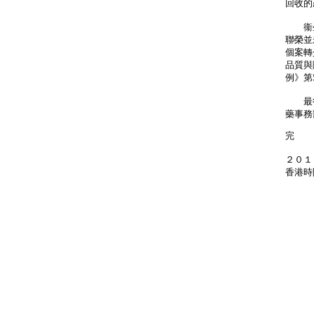
回收的
衞生
聯榮並
個案轉
品質與
例》第
最後
藥事務部
完
２０１
香港時