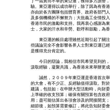
了一屆實而不華的東亞運，獲得多方讚譽，
驗。東亞運得以成功舉行，除了因為有香港
亦由於各方團隊包括體育界、政府各部門人
及多個機構的不懈努力；大批義工全情投入
香港市民的激勵和支持。我再衷心感謝為東
士，大家的汗水和辛勞、歡呼和鼓勵，為香
東亞運的帳目處理雖然近期引起了關注
些議論完全不會影響各界人士對東亞運已經
是獲得充分肯定的。
今日的辯論，我相信市民希望見到的，
汲取經驗，凝聚共識，為香港未來舉辦更成
誠然，２００９年東亞運是香港首次舉
的大會，有不少正、反經驗值得汲取。對於
建議，包括如：在申辦大型活動時，向財委
上準確的收支預算；確保有關預算包含政府
用；盡可能估算出各項會涉及的間接開支；
細節後，如預算需要修訂，將此告知財委會