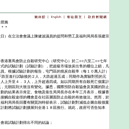
殺措施
＊＊＊
）在立法會會議上陳健波議員的提問和勞工及福利局局長張建宗
港賽馬會防止自殺研究中心（研究中心）於二○○六至二○○七年
方式的試驗計劃（試驗計劃），把超級市場放炭出售的櫃位上鎖，凡
職員。根據試驗計劃的報告，屯門區的燒炭自殺率（每１０萬人計）
下跌至進行試驗後的２人，大跌超過五成；同期作為實驗對照的元
３人上升至４．３人，上升超過四成。如以同期所有自殺死亡個案計
成，元朗區則大致沒有變化。據悉，國際預防自殺協會及英國的防止
計劃的結果表示肯定。食物及衞生局局長亦在本年三月表示，根據香
民接觸自殺途徑的機會是在社區層面防止自殺的有效做法。然而，於
及福利局局長回覆有關質詢時卻表示，試驗計劃對減低企圖自殺個案
有計劃將試驗計劃擴展到全港１８區推行。就此，政府可否告知本
長會就試驗計劃得出不同的結論；