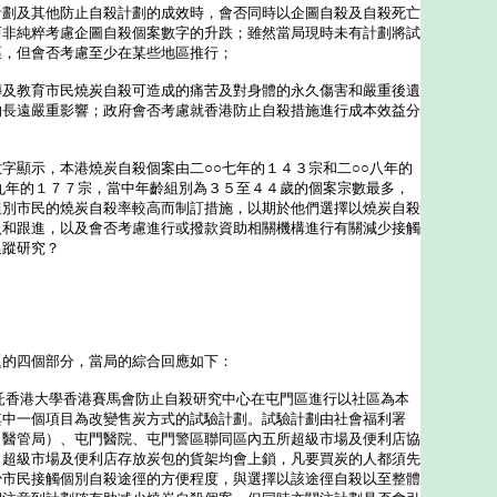
計劃及其他防止自殺計劃的成效時，會否同時以企圖自殺及自殺死亡
而非純粹考慮企圖自殺個案數字的升跌；雖然當局現時未有計劃將試
區，但會否考慮至少在某些地區推行；
傳及教育市民燒炭自殺可造成的痛苦及對身體的永久傷害和嚴重後遺
的長遠嚴重影響；政府會否考慮就香港防止自殺措施進行成本效益分
字顯示，本港燒炭自殺個案由二○○七年的１４３宗和二○○八年的
九年的１７７宗，當中年齡組別為３５至４４歲的個案宗數最多，
組別市民的燒炭自殺率較高而制訂措施，以期於他們選擇以燒炭自殺
入和跟進，以及會否考慮進行或撥款資助相關機構進行有關減少接觸
追蹤研究？
四個部分，當局的綜合回應如下：
香港大學香港賽馬會防止自殺研究中心在屯門區進行以社區為本
其中一個項目為改變售炭方式的試驗計劃。試驗計劃由社會福利署
（醫管局）、屯門醫院、屯門警區聯同區內五所超級市場及便利店協
，超級市場及便利店存放炭包的貨架均會上鎖，凡要買炭的人都須先
少市民接觸個別自殺途徑的方便程度，與選擇以該途徑自殺以至整體