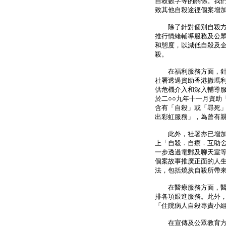
自殺數字等的關係。我
致其他自殺途徑個案增
除了針對個別自殺方法
推行情緒輔導服務及公
和態度，以減低自殺及
殺。
在福利服務方面，針對
社署透過資助香港撒瑪
供危機介入和深入輔導
於二○○九年十一月資助
含有「自殺」或「尋死
出彩虹服務」，為曾有
此外，社署亦已增加向
上「自殺．自療．互助
一步透過電郵及聊天室
個案故事推廣正面的人
法，包括燒炭自殺所帶
在醫療服務方面，醫管
排各項跟進服務。此外
「住院病人自殺專責小
在宣傳及公眾教育方面