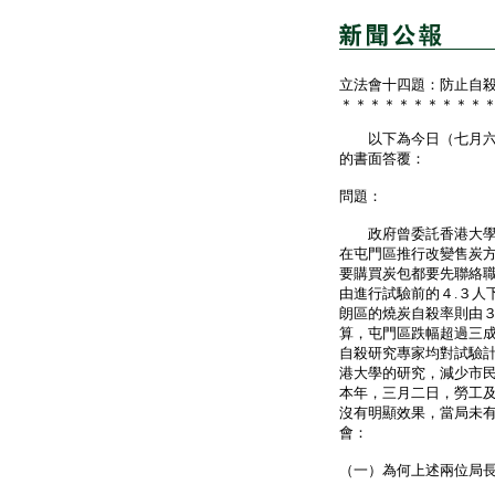
立法會十四題：防止自
＊＊＊＊＊＊＊＊＊＊
以下為今日（七月六日
的書面答覆：
問題：
政府曾委託香港大學香
在屯門區推行改變售炭
要購買炭包都要先聯絡
由進行試驗前的４.３人
朗區的燒炭自殺率則由
算，屯門區跌幅超過三
自殺研究專家均對試驗
港大學的研究，減少市
本年，三月二日，勞工
沒有明顯效果，當局未
會：
（一）為何上述兩位局