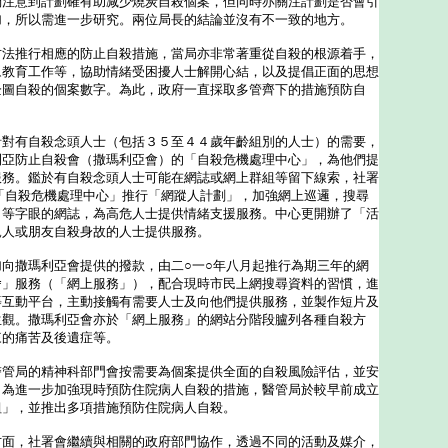
們注意到計劃確有助减少燒炭自殺個案，但同時亦關注計劃是否會引
加，所以需進一步研究。兩位局長的結論並沒有不一致的地方。
推行相應的防止自殺措施，當局亦非常著重從自殺的根源着手，
眾教育工作等，協助情緒受困擾人士解開心結，以及提倡正面的思想
企圖自殺的個案數字。為此，政府一直採取多管齊下的措施預防自
有自殺念頭人士（包括３５至４４歲年齡組別的人士）的需要，
利亞防止自殺會（撒瑪利亞會）的「自殺危機處理中心」，為他們提
服務。鑑於有自殺念頭人士可能在網誌或網上群組等留下線索，社署
「自殺危機處理中心」推行「網蹤人計劃」，加強網上巡邏，搜尋
」等字眼的網誌，為高危人士提供情緒支援服務。中心更開辦了「活
親人或朋友自殺身故的人士提供服務。
撒瑪利亞會提供的撥款，由二○一○年八月起推行為期三年的網
舍」服務（「網上服務」），配合現時市民上網搜尋資料的習慣，進
等互動平台，主動接觸有需要人士及向他們提供服務，並製作短片及
生觀。撒瑪利亞會亦於「網上服務」的網站分階段臚列各種自殺方
來的痛苦及後遺症等。
局的精神科部門會按需要為個案提供全面的自殺風險評估，並安
，為進一步加強現時預防住院病人自殺的措施，醫管局於較早前成立
組」，並推出多項措施預防住院病人自殺。
，社署會繼續與相關的政府部門協作，透過不同的活動及媒介，