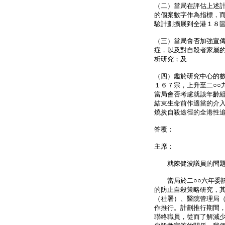
（二）當局在評估上述
的個案數字作為指標，
驗計劃擴展到全港１８
（三）當局會否加強宣
症，以及對自殺者家屬
析研究；及
（四）鑑於研究中心的數
１６７宗，上升至二○○
當局會否考慮就該年齡
結束生命前作適當的介
燒炭自殺途徑的全港性
答覆：
主席：
就陳健波議員的問題的
當局於二○○六年委託
的防止自殺策略研究，
（社署）、醫院管理局
作推行。計劃推行期間
聯絡職員，從而了解減