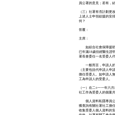
員公署的意見；若有，
（三）社署有否計劃更
上述人士申領綜援的安
何？
答覆：
主席：
如綜合社會保障援助（
已年滿18歲但經醫生證
署長會委任一名受委人
一般而言，申請人的親
（主要包括代申請人申
擔任受委人。如申請人
工為申請人的受委人。
（一）在二○一一年六月
社工作為受委人的個案共有
個人資料私隱專員公署
獲查詢有關社署社工擔
收集受委人個人資料的安
此外，社署有關工會亦