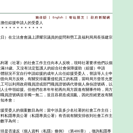
工擔任綜援申請人的受委人
＊＊＊＊＊＊＊＊＊＊＊＊
）在立法會會議上譚耀宗議員的提問和勞工及福利局局長張建宗
署（社署）的社會工作主任向本人反映，現時社署要求他們以個
滿18歲、又沒有法定監護人的綜合社會保障援助（綜援）申請
身體狀況不宜自行申請綜援的成年人出任綜援受委人，替該等人士申
初曾向局方反映，有關安排嚴重侵犯員工的私隱，當時局方曾答允更
員工可以利用政府職員證或部門職員證號碼代替個人身份證號碼，以
關人士申領綜援。但他們在本年年初再向局方跟進有關事件時，局方
門職員證號碼並非獨一無二，並且容易造成混亂，因此拒絕更改有關
告知本會：
綜援受委人的個案數目為何；當中涉及多少名社署的社會工作主任；
資料私隱專員公署（私隱專員公署）有否就有關安排收到社會工作主
的數字為何；
排是否違反《個人資料（私隱）條例》（第486章），徵詢私隱專