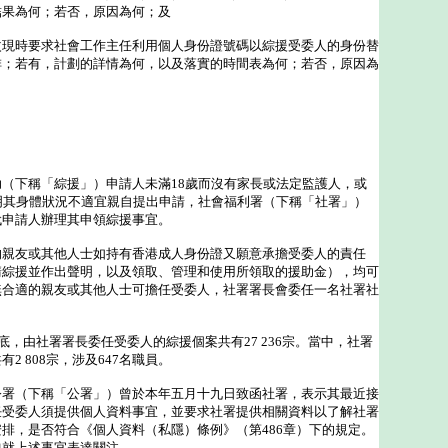
結果為何；若否，原因為何；及
改現時要求社會工作主任利用個人身份證號碼以綜援受委人的身份替
排；若有，計劃的詳情為何，以及落實的時間表為何；若否，原因為
下稱「綜援」）申請人未滿18歲而沒有家長或法定監護人，或
明其身體狀況不適宜親自提出申請，社會福利署（下稱「社署」）
代申請人辦理其申領綜援事宜。
友或其他人士如持有香港成人身份證又願意承擔受委人的責任
請綜援並作出聲明，以及領取、管理和使用所領取的援助金），均可
無合適的親友或其他人士可擔任受委人，社署署長會委任一名社署社
底，由社署署長委任受委人的綜援個案共有27 236宗。當中，社署
2 808宗，涉及647名職員。
（下稱「公署」）曾於本年五月十九日致函社署，表示其最近接
任受委人須提供個人資料事宜，並要求社署提供相關資料以了解社署
排，是否符合《個人資料（私隱）條例》（第486章）下的規定。
曾就上述事宜表達關注。