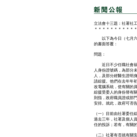
立法會十三題：社署社
＊＊＊＊＊＊＊＊＊＊
以下為今日（七月六日
的書面答覆：
問題：
近日不少任職社會福利
人身份證號碼，為部分未
人，及部分經醫生證明
請綜援。他們在去年年
改電腦系統，使有關的
綜援受委人的身份替有
則指，政府職員證或部
安排。就此，政府可否
（一）目前由社署委任
過去三年，社署及個人
任的投訴；若有，有關
（二）社署有否就有關安