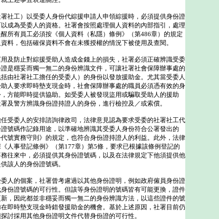
社署社工）以受委人身份代綜援申請人申領綜援時，必須提供身份證
可以成為受委人的資格。社署會按照處理個人資料的內部指引，處理
醒所有員工必須按《個人資料（私隱）條例》（第486章）的規定
人資料，包括確保資料不會在未獲授權的情況下被使用及查閱。
及防止對綜援受助人造成金錢上的損失，社署必須正確辨識受委
份證是穩妥而獨一無二的身份辨識文件，可讓社署社會保障辦事處的
包括由社署社工擔任的受委人）的身份以發放援助金。尤其當受委人
受助人要求即時墊支現金時，社會保障辦事處的職員必須憑有效的身
份，方能即時提供協助。如受委人被發現盜用或騙取受助人的援助
社署及警方辨識身份證持證人的身份，進行檢控及／或索償。
受委人的安排諮詢律政司，法律意見認為要求受委的社署社工代
份證號碼作記錄用途，以準確地辨識其受委人身份符合公署發出的
份代號實務守則》的規定，也符合身份證持證人的利益。此外，法律
《人事登記條例》（第177章）第5條，要求已根據該條例登記的
事務往來中，必須提供其身份證號碼，以及在法律規定下他須提供他
提供該人的身份證號碼。
受委人的個案，社署曾考慮過以其他身份證明，例如政府僱員身份證
代身份證號碼的可行性。但該等身份證明的號碼皆有可能更換，證件
更新，因此都並非穩妥而獨一無二的身份辨識方法，以這些證件的號
加在即時墊支現金時錯發援助金的機會。基於上述原因，社署目前仍
續探討採用其他身份證明文件代替身份證的可行性。