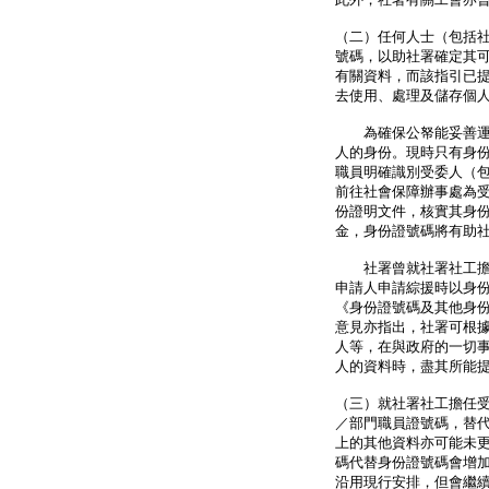
（二）任何人士（包括
號碼，以助社署確定其
有關資料，而該指引已提
去使用、處理及儲存個
為確保公帑能妥善運用
人的身份。現時只有身
職員明確識別受委人（
前往社會保障辦事處為
份證明文件，核實其身
金，身份證號碼將有助
社署曾就社署社工擔任
申請人申請綜援時以身
《身份證號碼及其他身
意見亦指出，社署可根據
人等，在與政府的一切
人的資料時，盡其所能
（三）就社署社工擔任
／部門職員證號碼，替
上的其他資料亦可能未
碼代替身份證號碼會增
沿用現行安排，但會繼