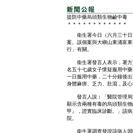
提防中藥烏頭類生物鹼中毒
＊＊＊＊＊＊＊＊＊＊＊＊
衞生署今日（六月三十日）
案。該個案與大嶼山東涌富東
行」有關。
衞生署發言人表示，署方於
名五十七歲女子懷疑服用中藥
一日服用中藥，二十分鐘後出
身體麻痹、乏力、肚瀉，及心
發言人說︰「醫院管理局對
顯示含兩種有毒的烏頭類生物
甲』，證實臨床診斷。」該病
院。
衞生署調查發現該病人因喉