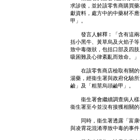
求診後，並於該零售商購買藥
獻資料，處方中的中藥材不應
甲」。
發言人解釋︰「含有這兩種
括小黑牛、黃草烏及火焰子等
致中毒徵狀，包括口部及四肢
吸困難及心律紊亂而致命。」
在該零售商店檢取有關的十
湯藥，經衞生署與政府化驗所
鹼」及「粗莖烏頭鹼甲」。
衞生署會繼續調查病人樣本
衞生署至今並沒有接獲相關的
同時，衞生署透露「富康中
與凌霄花混淆導致中毒的事件