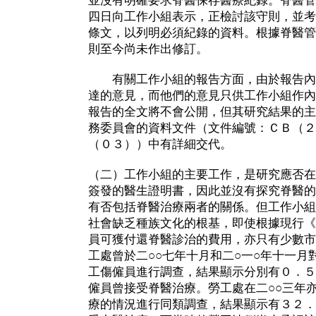
並沒有明確要求脊醫保存醫療紀錄。脊醫管
四日向工作小組表示，正檢討該守則，並考
條文，以列明必須紀錄的資料。根據脊醫管
則至今尚未作出修訂。
有關工作小組的報告方面，由於報告內
達的意見，而他們的意見只供工作小組作內
報告的全文將不會公開，但其研究結果的主
務委員會的資料文件（文件編號：ＣＢ（２
（０３））中有詳細交代。
（二）工作小組的主要工作，是研究應否在
簽發的醫生證明書，因此並沒有探究脊醫的
有否包括脊醫治療兩者的關係。但工作小組
社會缺乏種族文化的根基，即使根據現行《
員可獲付還脊醫診治的費用，亦只有少數市
工處曾於二○○七年十月和二○一○年十一月
工傷僱員進行調查，結果顯示分別有０．５
僱員曾接受脊醫治療。勞工處在二○○三年
療的情況進行同類調查，結果顯示有３２．