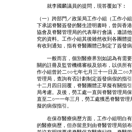
就李國麟議員的提問，現答覆如下︰
（一）跨部門／政策局工作小組（工作小組
下承認脊醫簽發的醫生證明書時，曾與香港
協會及脊醫管理局的代表舉行會議，邀請他
究的資料。工作小組其後雖然收到各團體提
有收到通知，指有脊醫團體已制定了簽發病
一般而言，個別醫療界別如認為有需要
關的註冊及監管機構審核及頒布，以供所有
作小組曾於二○○七年七月三十一日及二○○
管理局，查詢有否計劃制定簽發病假的指引
十二月四日回覆，脊醫團體正草擬有關指引
局考慮。及後，勞工處一直與脊醫管理局保
直至二○一一年三月，勞工處獲悉脊醫管理
擬的病假指引。
在保存醫療病歷方面，工作小組明白有
的醫療病歷，但亦留意到由脊醫管理局頒布