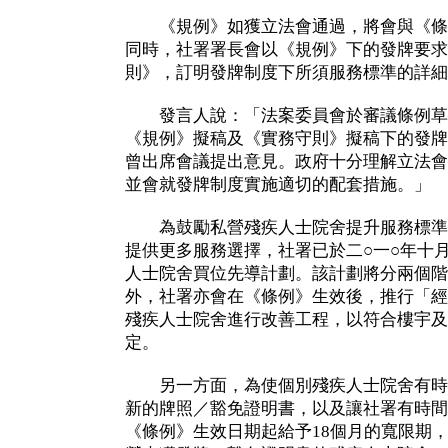
《規例》如獲立法會通過，將會與《條
同時，社署署長會以《規例》下的發牌要求
則》，訂明發牌制度下所須服務標準的詳細
發言人說：「法案委員會於審議條例草
《規例》擬稿及《實務守則》擬稿下的發牌
曾出席會議提出意見。政府十分理解立法會
並會就發牌制度實施適切的配套措施。」
為鼓勵私營殘疾人士院舍提升服務標準
提供更多服務選擇，社署已於二○一○年十
人士院舍買位先導計劃。該計劃將分兩個階
外，社署亦會在《條例》生效後，推行「經
殘疾人士院舍進行改善工程，以符合樓宇及
定。
另一方面，為使個別殘疾人士院舍有時
新的牌照／豁免證明書，以及讓社署有時間
《條例》生效日期起給予18個月的寬限期