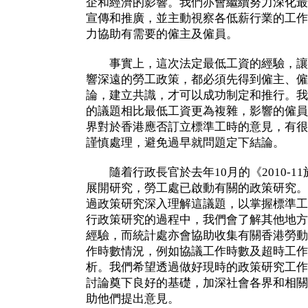
企和經濟的影響。我們亦會繼續努力深化最
宣傳和推廣，並主動視察各低薪行業的工作
力協助有需要的僱主及僱員。
事實上，這次法定最低工資的經驗，讓
響深遠的勞工政策，都必須先得到僱主、僱
論，建立共識，才可以成功制定和推行。我
的議題相比最低工資更為複雜，影響的僱員
界對於香港應否訂立標準工時的意見，有很
謹慎處理，避免過早就問題定下結論。
隨着行政長官於去年10月的《2010-1
展開研究，勞工處已啟動有關的政策研究。
過政策研究深入理解這議題，以掌握標準工
行政策研究的過程中，我們會了解其他地方
經驗，而統計處亦會協助收集有關香港勞動
作時數情況，例如協議工作時數及超時工作
析。我們希望透過做好現時的政策研究工作
討論奠下良好的基礎，加深社會各界和相關
助他們提出意見。