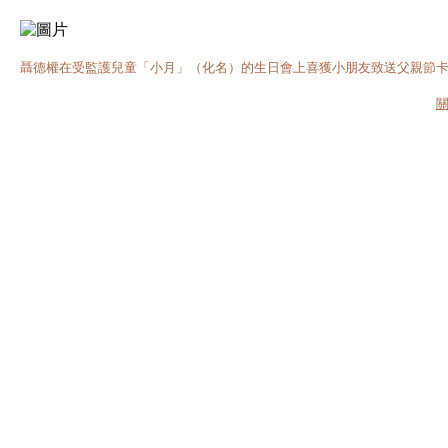
聶德權在受監護兒童「小月」（化名）的生日會上喜獲小朋友致送父親節