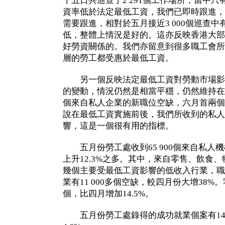
十五日共巡查了2 291個工作場所，當中
資率低於法定最低工資，我們已即時跟進，換
需要跟進，相對於五月接近3 000個巡查中
低，整體上情況是好的。這亦反映香港大部
好勞資關係的。我們亦留意到很多職工會所
層的勞工都受惠於最低工資。
另一個反映法定最低工資對勞動市場影
的變動，情況仍然是相當平穩，仍然維持在平
個來自私人企業的新職位空缺，六月首兩個
說在最低工資實施前後，我們所收到的私人
響，這是一個很有用的指標。
五月份勞工處收到65 900個來自私人
上升12.3%之多。其中，來自零售、飲食
幾個主要受最低工資影響的低收入行業，職
業有11 000多個空缺，較四月份大增38%。
個，比四月增加14.5%。
五月份勞工處錄得的成功就業個案有14 