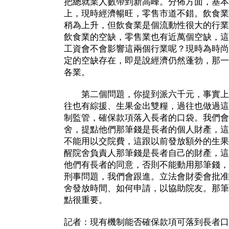
把總就業人數帶到新高峰。分佈方面，基本
上，現時經濟暢旺，零售市道不錯。飲食業
稍為上升，但飲食業是個流動性很大的行業
飲食業的空缺，零售業也有近萬個空缺，這
工資會不會影響這兩個行業呢？現時為時尚
定的空缺存在，即是說經濟仍然蓬勃，那一
各業。
第二個問題，你提到派六千元，事實上
往也有綜援、生果金出雙糧，過往也做過這
制監管，確保款項落入長者的口袋。我們會
舍，提點他們那筆錢是長者的個人財產，這
不能用以交院費，這跟以前發放額外的生果
醒院舍負責人那筆錢是長者自己的財產，這
他們有長者的同意，否則不能動用那筆錢，
刑事問題，我們會跟進。立法會財委會批准
舍發放時間、如何申請，以協助院友。那筆
點很重要。
記者：現有機制能否確保款項可落到長者口