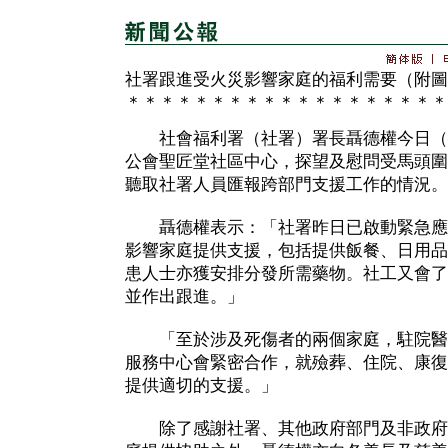
社署跟進受火災影響家庭的福利需要（附圖
＊＊＊＊＊＊＊＊＊＊＊＊＊＊＊＊＊＊＊
社會福利署（社署）署長聶德權今日（
公會聖匠堂社區中心，探望及慰問受馬頭圍
聽取社署人員匯報跨部門支援工作的情況。
聶德權表示：「社署昨日已啟動緊急應
影響家庭提供支援，包括提供飯餐、日用品
患人士亦獲安排分發所需藥物。社工又會了
並作出跟進。」
「至於涉及死傷者的兩個家庭，駐院醫
服務中心會緊密合作，就殮葬、住院、康復
提供適切的支援。」
除了感謝社署、其他政府部門及非政府