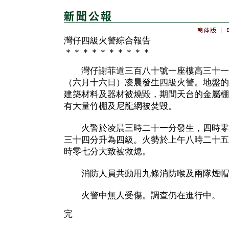
灣仔四級火警綜合報告
＊＊＊＊＊＊＊＊＊＊
灣仔謝菲道三百八十號一座樓高三十一
（六月十六日）凌晨發生四級火警。地盤的
建築材料及器材被燒毀，期間天台的金屬棚
有大量竹棚及尼龍網被焚毀。
火警於凌晨三時二十一分發生，四時零
三十四分升為四級。火勢於上午八時二十五
時零七分大致被救熄。
消防人員共動用九條消防喉及兩隊煙帽
火警中無人受傷。調查仍在進行中。
完