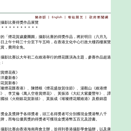
演攝影比賽得獎作品展覽
＊＊＊＊＊＊＊＊＊＊＊
「煙花賀歲慶團圓」攝影比賽的得獎作品，將於明日（六月九
每日上午十時三十分至下午五時，在香港文化中心行政大樓四樓展覽
觀賞，費用全免。
影比賽以大年初二在維港舉行的煙花匯演為主題，參賽作品超過
是：
同賞煙花夜》
洋洋慶新春》
煙花賀新春》
璀璨煙花匯香港》、陳體根《煙花盛放賀佳節》、湯觀山《維港煙
彩》、李艾倫《萬人空巷賞煙花》、黃振添《大紅大紫慶豐年》、譚
韓國禎《火樹銀花賀新禧》、莫振成《璀璨煙花耀維港》及蔡錦霞
金及獎牌予各得獎者，頭三名得獎者可分別獲現金獎港幣八千
獎牌，而每位優異獎的得獎者可獲現金獎港幣五百元及證書。
影比賽由香港海南商會主辦，並得到香港攝影學會協辦，以及康