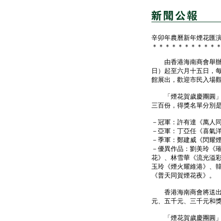
辛卯年農曆新年煙花匯
＊＊＊＊＊＊＊＊＊＊
由香港海南商會舉辦的
日）起至六月十五日，
館展出，歡迎市民入場
「煙花賀歲慶團圓」攝
三百份，得獎名單分別
－冠軍：許有達《萬人
－亞軍：丁亞任《喜氣
－季軍：鄭建威《閃耀
－優異作品：劉美玲《
花》、林雪華《流光溢
玉玲《煙火耀維港》、
《普天同賀煙花夜》。
香港海南商會將送出獎
元、五千元、三千元和
「煙花賀歲慶團圓」攝