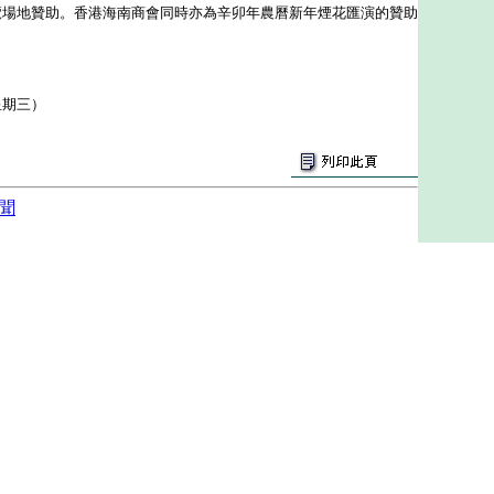
覽場地贊助。香港海南商會同時亦為辛卯年農曆新年煙花匯演的贊助
星期三）
聞