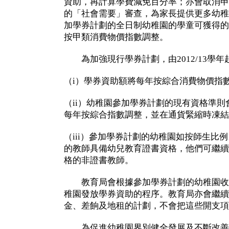
資助，再計算學費減免百分率；亦會取消申
的「社會需要」審查，為家長提供更多幼稚
加學券計劃的全日制幼稚園的學童可獲得的
按甲類消費物價指數調整。
為加強現行學券計劃，由2012/13學年
（i）學券資助額將每年按綜合消費物價指數 
（ii）幼稚園參加學券計劃的現有資格準
每年按綜合指數調整，並在通貨緊縮時凍結
（iii）參加學券計劃的幼稚園如按師生比例
的教師具備幼兒教育證書資格，他們可繼續
格的非證書教師。
教育局會根據參加學券計劃的幼稚園收
稚園發放學券資助的程序。教育局亦會繼續
金、差餉及地租的計劃，不會把這些開支項
為促進幼稚園界別健全發展及不斷改善求進