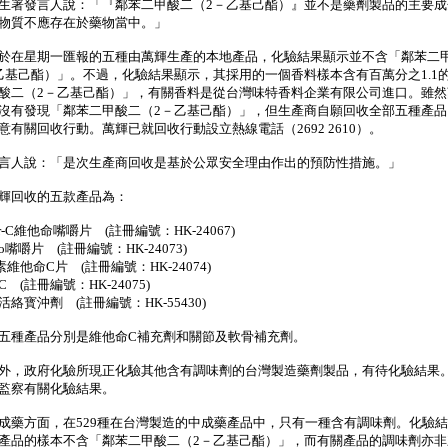
發言人說：「『鄰苯二甲酸二（2－乙基己酯）』並不是藥劑製品的主要成
物質不應存在於藥物當中。」
在星期一匯報的五種由萬輝生產的本地產品，化驗結果顯示並不含「鄰苯二
乙基己酯）」。不過，化驗結果顯示，其採用的一個香料樣本含有百萬分之1.1
酸二（2－乙基己酯）」，有關香料是從台灣味特香料企業有限公司進口。雖然
沒有發現「鄰苯二甲酸二（2－乙基己酯）」，但生產商自願回收全部五種產品
意有關回收行動。萬輝已就回收行動設立熱線電話（2692 2610）。
人說：「是次生產商回收是基於公眾安全理由作出的預防性措施。」
回收的五款產品為：
eter-C維他命嘴嚼片 (註冊編號：HK-24067)
ebio嘴嚼片 (註冊編號：HK-24073)
維素維他命C片 (註冊編號：HK-24074)
力C (註冊編號：HK-24075)
輝活絡寳沖劑 (註冊編號：HK-55430)
種產品分別是維他命C補充劑和關節及軟骨補充劑。
，政府化驗所現正化驗其他含有調味劑的台灣製造藥劑製品，有待化驗結果
監察有關化驗結果。
方面，在529種在台灣製造的中成藥產品中，只有一種含有調味劑。化驗結
產品的樣本不含「鄰苯二甲酸二（2－乙基己酯）」，而有關產品的調味劑亦非