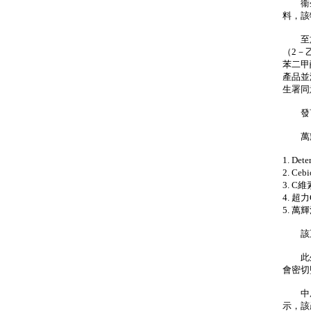
衞生署
料，該
至於
（2－
苯二甲
產品並
生署同
發言
萬輝
1. D
2. C
3. C
4. 超
5. 萬
該五
此外
會密切
中成藥
示，該