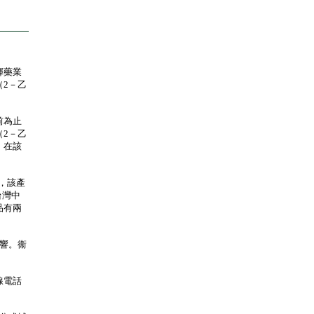
輝藥業
2－乙
前為止
2－乙
，在該
，該產
台灣中
品有兩
響。衞
線電話