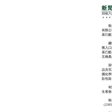
回收六
＊＊＊
衞生
有限公
基己酯
繼衞
獲入口
基己酯
五種產
當中須
品含百
國化學
款包裝
有關以
生署會
衞生
（2395