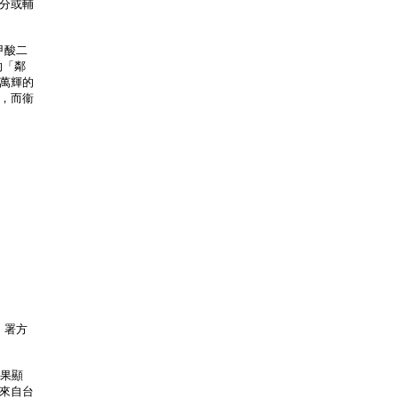
分或輔
甲酸二
的「鄰
萬輝的
，而衞
。署方
果顯
來自台