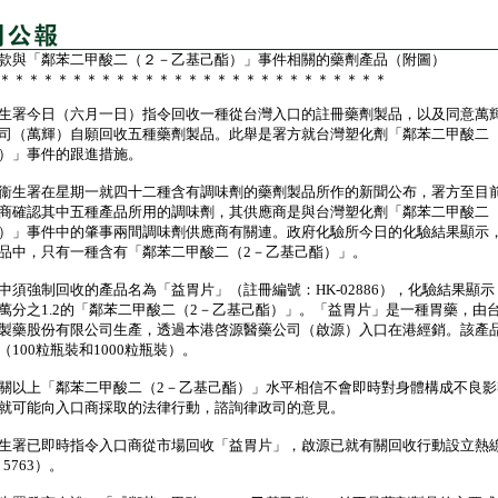
款與「鄰苯二甲酸二（２－乙基己酯）」事件相關的藥劑產品（附圖）
＊＊＊＊＊＊＊＊＊＊＊＊＊＊＊＊＊＊＊＊＊＊＊＊＊＊＊
署今日（六月一日）指令回收一種從台灣入口的註冊藥劑製品，以及同意萬
司（萬輝）自願回收五種藥劑製品。此舉是署方就台灣塑化劑「鄰苯二甲酸二（
）」事件的跟進措施。
生署在星期一就四十二種含有調味劑的藥劑製品所作的新聞公布，署方至目
商確認其中五種產品所用的調味劑，其供應商是與台灣塑化劑「鄰苯二甲酸二（
）」事件中的肇事兩間調味劑供應商有關連。政府化驗所今日的化驗結果顯示
品中，只有一種含有「鄰苯二甲酸二（2－乙基己酯）」。
強制回收的產品名為「益胃片」（註冊編號：HK-02886），化驗結果顯示
萬分之1.2的「鄰苯二甲酸二（2－乙基己酯）」。「益胃片」是一種胃藥，由
製藥股份有限公司生產，透過本港啓源醫藥公司（啟源）入口在港經銷。該產
（100粒瓶裝和1000粒瓶裝）。
上「鄰苯二甲酸二（2－乙基己酯）」水平相信不會即時對身體構成不良影
就可能向入口商採取的法律行動，諮詢律政司的意見。
署已即時指令入口商從市場回收「益胃片」，啟源已就有關回收行動設立熱
 5763）。