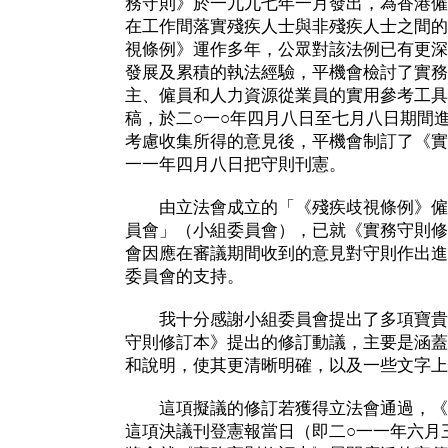
務守則》於一九九七年一月發出，為香港僱
在工作間落實殘疾人士與非殘疾人士之間的
視條例》運作多年，公眾對該法例已有更深
發展及累積的執法經驗，平機會檢討了實務
主、僱員和人力資源從業員的實用參考工具
稿，於二○一○年四月八日至七月八日期間
考慮收集所得的意見後，平機會制訂了《實
一一年四月八日把守則刊憲。
由立法會成立的「《殘疾歧視條例》僱
員會」（小組委員會），已就《實務守則修
會因應在審議期間收到的意見對守則作出進
委員會的支持。
我十分感謝小組委員會提出了多項寶貴
守則修訂本》提出的修訂動議，主要是涵蓋
和說明，使其更清晰明確，以及一些文字上
這項擬議的修訂若獲得立法會通過，《
這項決議刊登憲報當日（即二○一一年六月