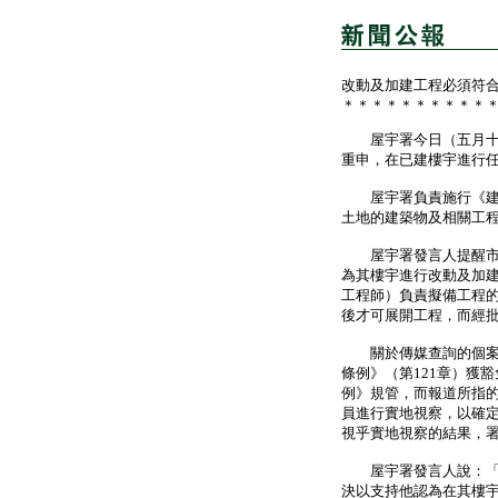
改動及加建工程必須符
＊＊＊＊＊＊＊＊＊＊
屋宇署今日（五月十九
重申，在已建樓宇進行任
屋宇署負責施行《建築
土地的建築物及相關工
屋宇署發言人提醒市民
為其樓宇進行改動及加
工程師）負責擬備工程
後才可展開工程，而經
關於傳媒查詢的個案，
條例》（第121章）獲
例》規管，而報道所指
員進行實地視察，以確
視乎實地視察的結果，
屋宇署發言人說：「根
決以支持他認為在其樓