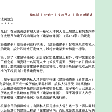
合法例規定
＊＊＊＊＊
日）在回應傳媒有關大埔一座私人洋房天台上加建工程的查詢時
何改動及加建工程均須符合《建築物條例》（第123章）的規定。
物條例》並就條例進行執法；《建築物條例》旨在就規管在私人
程的規劃、設計和建造訂定條文，以符合建築安全和衞生標準。
，除了《建築物條例》所訂定的豁免建築工程外，樓宇業主如要
建工程之前，須委聘一名認可人士（並視乎需要，另聘一名註冊結構
的圖則，並把圖則提交建築事務監督審批，在獲得所須的批准及同意
批准的工程須由註冊承建商進行。
屋宇署證實有關的私人洋房並非根據《建築物條例（新界適用）
豁免管制的屋宇或一般所稱的新界村屋。該私人洋房受《建築物條
的天台搭建物並無事先得到建築事務監督批准。屋宇署今日已派遣人
定所述的天台搭建物有否違反《建築物條例》。屋宇署發言人表示，
署方會根據《建築物條例》採取適當的執法行動。
據今日的傳媒報道，有關私人洋房擁有人曾引述一宗上訴法庭判
宇天台所進行的建築工程是『在建築物內』而因此是豁免建築工程的