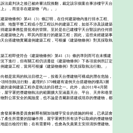
上訴法庭判決之後已被終審法院推翻，裁定該宗個案在事涉樓宇天台
『上』，而並非在建築物『內』。」
築物條例》第41（3）條訂明，在任何建築物內進行排水工程、
勘測、地盤平整工程或小型工程以外的建築工程，如並不涉及該建築
獲得建築事務監督批准的管限。至於是在已建樓宇天台豎設的任何搭
為在建築物之內，即其內部進行的建築工程；因此，這些未經建築事
的天台搭建物實屬違例建築工程，可根據《建築物條例》對其採取執
工程即使符合《建築物條例》第41（3）條的準則而可在未獲建
情況下進行，但有關工程仍須遵從《建築物條例》下各項規例所訂定
違例建築工程，當局可根據《建築物條例》對其採取執法行動。」
都是當局的執法目標之一，按着天台僭建物可構成的潛在危險，
一項特別執法行動，處理約5 370幢建有違例天台搭建物的樓高3層
建的違例建築工程亦是執法的目標之一。此外，由2011年4月開
全，屋宇署把僭建物執法的範圍擴大至涵蓋天台、平台、天井和巷里
建物對公眾安全的風險度，也不論是否屬新搭建或現存的僭建物，都
發展事務委員會解釋有關加強樓宇安全的措施的時候，已承諾會
為了產生所需要的阻嚇作用，屋宇署將對所有須予以取締的僭建物發
速地提出檢控行動；在有需要時，也會為失責業主安排清拆僭建物。