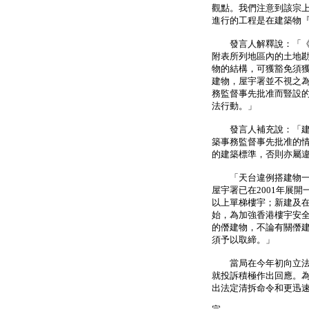
觀點。我們注意到該宗
進行的工程是在建築物
發言人解釋說：「《建
附表所列地區內的土地
物的結構，可獲豁免須
建物，屋宇署並不視之
務監督事先批准而豎設
法行動。」
發言人補充說：「建築
築事務監督事先批准的
的建築標準，否則亦屬
「天台違例搭建物一向
屋宇署已在2001年展開
以上單梯樓宇；新建及在
始，為加強香港樓宇安
的僭建物，不論有關僭
須予以取締。」
當局在今年初向立法會
就投訴積極作出回應。
出法定清拆命令和更迅