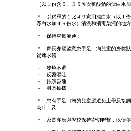
（以１份含５．２５％次氯酸鈉的漂白水加
＊ 以稀釋的１比４９家用漂白水（以１份
漂白水加４９份水）清洗和消毒染污的地方
＊ 保持空氣流通；
＊ 家長亦應留意患手足口病兒童的身體狀
從速求醫：
－ 發燒不退
－ 反覆嘔吐
－ 持續昏睡
－ 肌肉抽搐
＊ 患有手足口病的兒童應避免上學及接觸
為止；及
＊ 家長亦應與學校保持密切聯繫，以便學