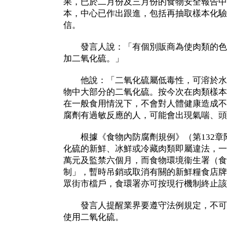
果，已於二月份及三月份的食物安全報告中
本，中心已作出跟進，包括再抽取樣本化驗
信。
發言人說：「有個別販商為使肉類的色
加二氧化硫。」
他說：「二氧化硫屬低毒性，可溶於水
物中大部分的二氧化硫。按今次在肉類樣本
在一般食用情況下，不會對人體健康造成不
腐劑有過敏反應的人，可能會出現氣喘、頭
根據《食物內防腐劑規例》（第132章
化硫的新鮮、冰鮮或冷藏肉類即屬違法，一
萬元及監禁六個月，而食物環境衞生署（食
制」，暫時吊銷或取消有關的新鮮糧食店牌
眾街市檔戶，食環署亦可按現行機制終止該
發言人提醒業界要遵守法例規定，不可
使用二氧化硫。