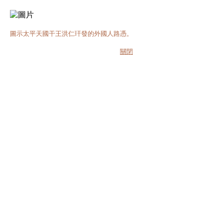
圖示太平天國干王洪仁玕發的外國人路憑。
關閉